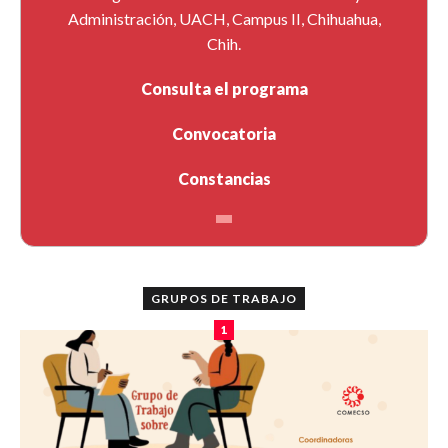
Administración, UACH, Campus II, Chihuahua,
Chih.
Consulta el programa
Convocatoria
Constancias
GRUPOS DE TRABAJO
1