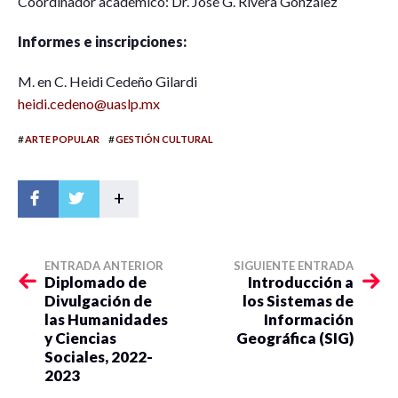
Coordinador académico: Dr. José G. Rivera González
Informes e inscripciones:
M. en C. Heidi Cedeño Gilardi
heidi.cedeno@uaslp.mx
#
#
ARTE POPULAR
GESTIÓN CULTURAL
+
ENTRADA ANTERIOR
SIGUIENTE ENTRADA
Diplomado de
Introducción a
Divulgación de
los Sistemas de
las Humanidades
Información
y Ciencias
Geográfica (SIG)
Sociales, 2022-
2023