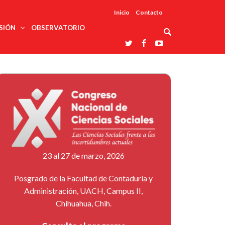
Inicio
Contacto
SIÓN
OBSERVATORIO
Asociaciones
udios
profesionales
onales
Grupos de
Reconoce
arrollo
trabajo
ar
La UDUALC
rcultural
os
A La
Redes
Universidad
cación
temáticas
De México
odología
Laboratorios
tico
En Su 475
as ciencias
Aniversario
nacionales
ales
Entidades
afines
d pública
23 al 27 de marzo, 2026
ajo social
ismo
Posgrado de la Facultad de Contaduría y
Administración, UACH, Campus II,
Chihuahua, Chih.