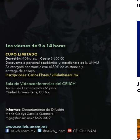
u
J
c