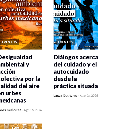
EVENTOS
EVENTOS
Desigualdad
Diálogos acerca
ambiental y
del cuidado y el
acción
autocuidado
colectiva por la
desde la
calidad del aire
práctica situada
en urbes
0 veces compartido
Laura Gutiérrez
-
Ago 05, 2026
mexicanas
427 vistas
0 veces compartido
aura Gutiérrez
-
Ago 05, 2026
433 vistas