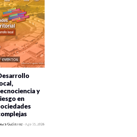
EVENTOS
Desarrollo
ocal,
tecnociencia y
riesgo en
sociedades
complejas
0 veces compartido
aura Gutiérrez
-
Ago 05, 2026
371 vistas