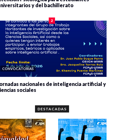
niversitarios y del bachillerato
0 veces compartido
2078 vistas
2
CONVOCATORIAS
ornadas nacionales de inteligencia artificial y
iencias sociales
0 veces compartido
5659 vistas
DESTACADAS