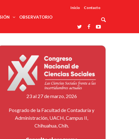
Inicio
Contacto
SIÓN
OBSERVATORIO
Asociaciones
udios
profesionales
onales
Grupos de
Reconoce
arrollo
trabajo
ar
La UDUALC
rcultural
os
A La
Redes
Universidad
cación
temáticas
De México
odología
Laboratorios
tico
En Su 475
as ciencias
Aniversario
nacionales
ales
Entidades
afines
d pública
23 al 27 de marzo, 2026
ajo social
ismo
Posgrado de la Facultad de Contaduría y
Administración, UACH, Campus II,
Chihuahua, Chih.