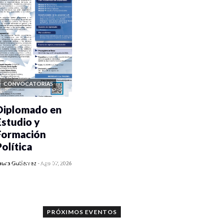
CONVOCATORIAS
Diplomado en
Estudio y
Formación
Política
0 veces compartido
aura Gutiérrez
-
Ago 07, 2026
1070 vistas
PRÓXIMOS EVENTOS