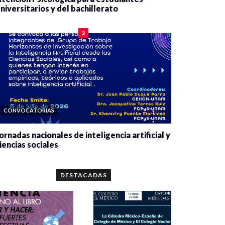
niversitarios y del bachillerato
0 veces compartido
2084 vistas
2
CONVOCATORIAS
ornadas nacionales de inteligencia artificial y
iencias sociales
0 veces compartido
5667 vistas
DESTACADAS