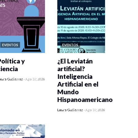
EVENTOS
EVENTOS
olítica y
¿El Leviatán
ciencia
artificial?
Inteligencia
0 veces compartido
aura Gutiérrez
-
Ago 07, 2026
Artificial en el
292 vistas
Mundo
Hispanoamericano
0 veces compartido
Laura Gutiérrez
-
Ago 07, 2026
310 vistas