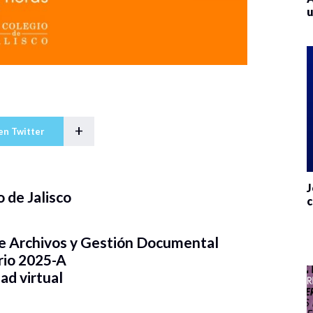
u
+
en Twitter
J
o de Jalisco
c
e Archivos y Gestión Documental
rio 2025-A
ad virtual