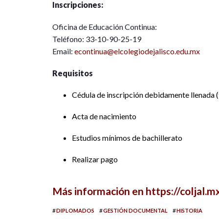
Inscripciones:
Oficina de Educación Continua:
Teléfono: 33-10-90-25-19
Email:
econtinua@elcolegiodejalisco.edu.mx
Requisitos
Cédula de inscripción debidamente llenada (
Acta de nacimiento
Estudios mínimos de bachillerato
Realizar pago
Más información en https://coljal.m
#
#
#
DIPLOMADOS
GESTIÓN DOCUMENTAL
HISTORIA