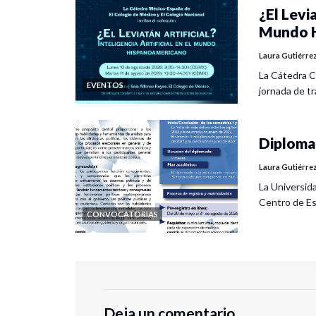
¿El Levia
Mundo H
Laura Gutiérre
La Cátedra C
EVENTOS
jornada de tra
Diplomad
Laura Gutiérre
La Universid
Centro de Es
CONVOCATORIAS
Deja un comentario