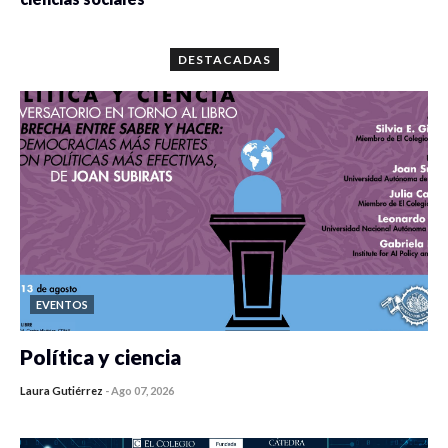
0 veces compartido
5679 vistas
DESTACADAS
EVENTOS
Política y ciencia
Laura Gutiérrez
-
Ago 07, 2026
0 veces compartido
447 vistas