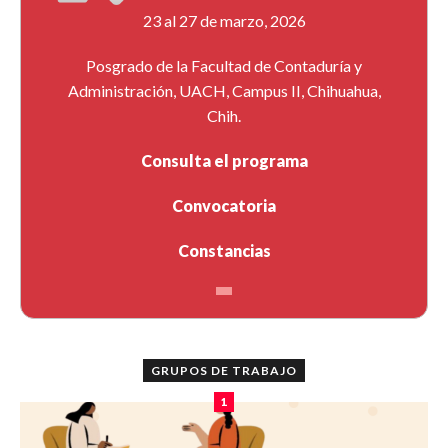
23 al 27 de marzo, 2026
Posgrado de la Facultad de Contaduría y
Administración, UACH, Campus II, Chihuahua,
Chih.
Consulta el programa
Convocatoria
Constancias
GRUPOS DE TRABAJO
1