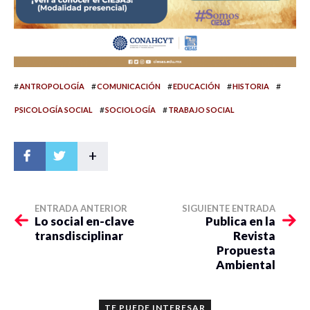
#
#
#
#
#
ANTROPOLOGÍA
COMUNICACIÓN
EDUCACIÓN
HISTORIA
#
#
PSICOLOGÍA SOCIAL
SOCIOLOGÍA
TRABAJO SOCIAL
+
ENTRADA ANTERIOR
SIGUIENTE ENTRADA
Lo social en-clave
Publica en la
transdisciplinar
Revista
Propuesta
Ambiental
TE PUEDE INTERESAR