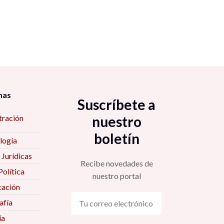
nas
Suscríbete a
tración
nuestro
boletín
logía
 Jurídicas
Recibe novedades de
Política
nuestro portal
ación
fía
ía