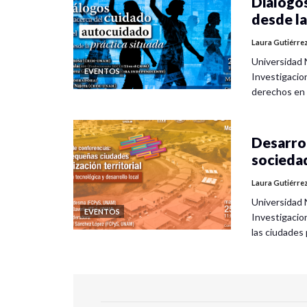
Diálogos
desde la
Laura Gutiérre
Universidad 
EVENTOS
Investigacio
derechos en
Desarrol
socieda
Laura Gutiérre
Universidad 
EVENTOS
Investigacio
las ciudade