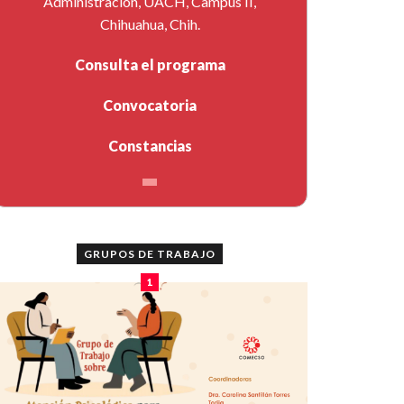
Administración, UACH, Campus II,
Chihuahua, Chih.
Consulta el programa
Convocatoria
Constancias
GRUPOS DE TRABAJO
1