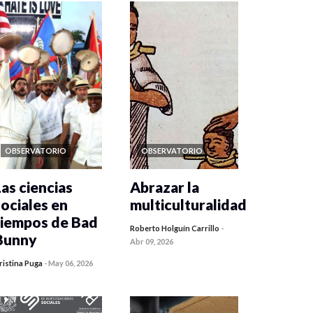
OBSERVATORIO
OBSERVATORIO
Las ciencias
Abrazar la
sociales en
multiculturalidad
tiempos de Bad
Roberto Holguín Carrillo
-
Bunny
Abr 09, 2026
ristina Puga
-
May 06, 2026