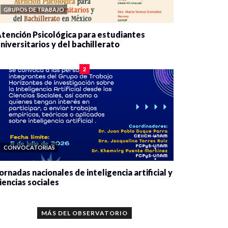
GRUPOS DE TRABAJO
tención Psicológica para estudiantes
niversitarios y del bachillerato
0 veces compartido
2078 vistas
2
CONVOCATORIAS
ornadas nacionales de inteligencia artificial y
iencias sociales
0 veces compartido
5654 vistas
MÁS DEL OBSERVATORIO