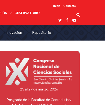
Inicio
Contacto
SIÓN
OBSERVATORIO
Asociaciones
Innovación
Repositorio
udios
profesionales
onales
Grupos de
Reconoce
arrollo
trabajo
ar
La UDUALC
rcultural
os
A La
Redes
Universidad
cación
temáticas
De México
odología
Laboratorios
tico
En Su 475
as ciencias
Aniversario
nacionales
ales
Entidades
afines
d pública
ajo social
ismo
23 al 27 de marzo, 2026
Posgrado de la Facultad de Contaduría y