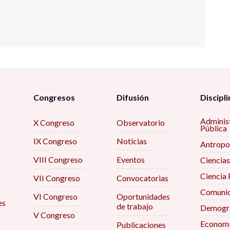
Congresos
Difusión
Discipli
Adminis
X Congreso
Observatorio
Pública
IX Congreso
Noticias
Antropo
VIII Congreso
Eventos
Ciencias
Ciencia 
VII Congreso
Convocatorias
Comunic
VI Congreso
Oportunidades
es
de trabajo
Demogra
V Congreso
Econom
Publicaciones