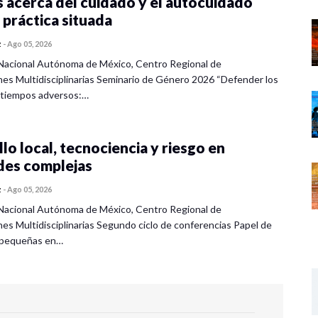
 acerca del cuidado y el autocuidado
 práctica situada
z
-
Ago 05, 2026
Nacional Autónoma de México, Centro Regional de
nes Multidisciplinarias Seminario de Género 2026 “Defender los
 tiempos adversos:…
lo local, tecnociencia y riesgo en
des complejas
z
-
Ago 05, 2026
Nacional Autónoma de México, Centro Regional de
nes Multidisciplinarias Segundo ciclo de conferencias Papel de
s pequeñas en…