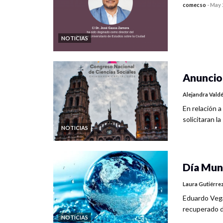
comecso
-
May 
NOTICIAS
Anuncio
Alejandra Valdé
En relación a
solicitaran 
NOTICIAS
Día Mun
Laura Gutiérre
Eduardo Vega
recuperado d
NOTICIAS