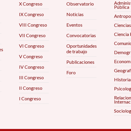
Adminis
X Congreso
Observatorio
Pública
IX Congreso
Noticias
Antropo
VIII Congreso
Eventos
Ciencias
Ciencia 
VII Congreso
Convocatorias
Comunic
VI Congreso
Oportunidades
es
de trabajo
Demogra
V Congreso
Econom
Publicaciones
IV Congreso
Geograf
Foro
III Congreso
Historia
II Congreso
Psicolog
Relacio
I Congreso
Internac
Sociolog