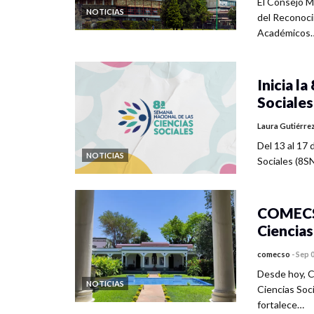
El Consejo M
NOTICIAS
del Reconoci
Académicos
Inicia l
Sociales
Laura Gutiérre
Del 13 al 17 
NOTICIAS
Sociales (8S
COMECSO
Ciencias
comecso
-
Sep 0
Desde hoy, 
NOTICIAS
Ciencias Soc
fortalece…