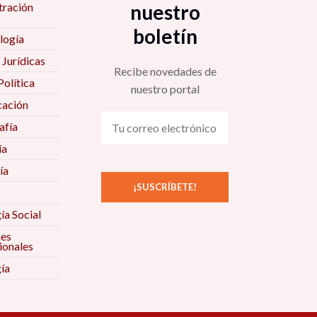
tración
nuestro
boletín
logía
 Jurídicas
Recibe novedades de
Política
nuestro portal
ación
fía
ía
ía
ía Social
nes
ionales
ía