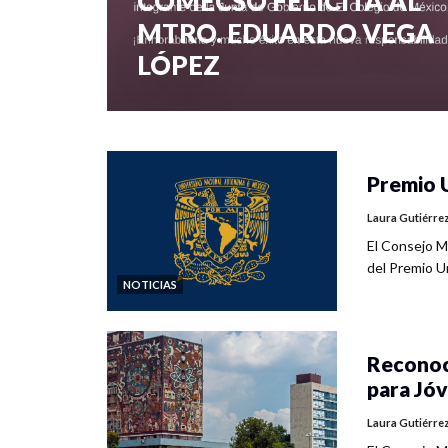
COMECSO FELICITA AL
MTRO. EDUARDO VEGA
LÓPEZ
0 veces compartido
468 vistas
Premio 
Laura Gutiérre
El Consejo Me
del Premio U
NOTICIAS
Reconoc
para Jó
Laura Gutiérre