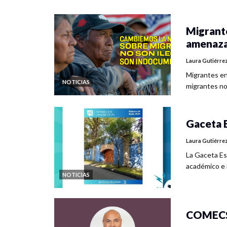
Migrante
amenaz
Laura Gutiérre
Migrantes en 
NOTICIAS
migrantes no
Gaceta E
Laura Gutiérre
La Gaceta Es
académico e 
NOTICIAS
COMECSO