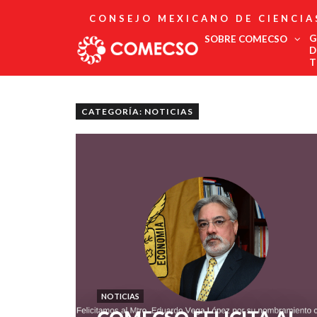
CONSEJO MEXICANO DE CIENCIA
G
SOBRE COMECSO
D
T
Afiliación
Asociados
CATEGORÍA: NOTICIAS
Directorio
Estatutos
Fundadores
Publicaciones
Comité Editorial
Boletín
NOTICIAS