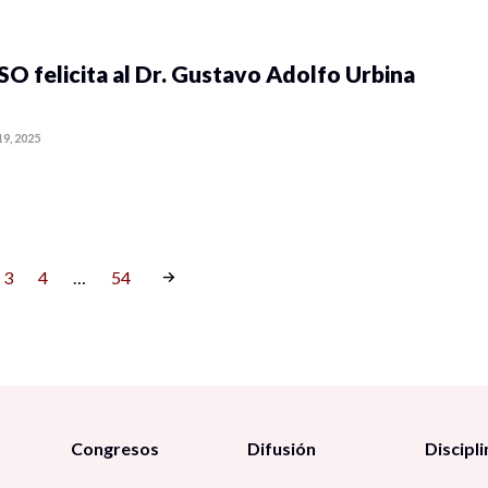
 felicita al Dr. Gustavo Adolfo Urbina
19, 2025
3
4
…
54
Congresos
Difusión
Discipli