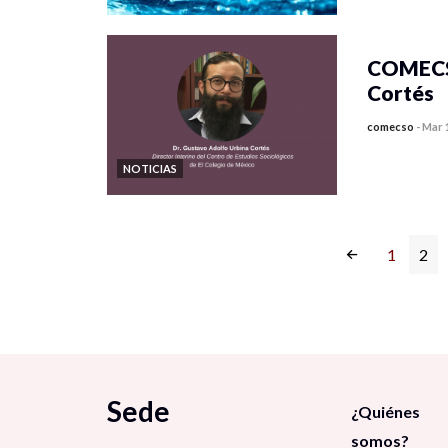
COMECSO
Cortés
comecso
-
Mar 
NOTICIAS
1
2
Sede
¿Quiénes
somos?