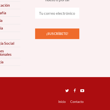
ación
fía
ía
ía
ía Social
nes
ionales
ía
Inicio
Contacto