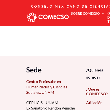
CONSEJO MEXICANO DE CIENCIA
G
SOBRE COMECSO
D
T
Afiliación
Asociados
Directorio
Estatutos
Fundadores
Publicaciones
Comité Editorial
Sede
¿Quiénes
Boletín
somos?
Centro Peninsular en
Humanidades y Ciencias
¿Qué es
Sociales, UNAM
COMECSO?
CEPHCIS - UNAM
Afiliación
Ex Sanatorio Rendón Peniche