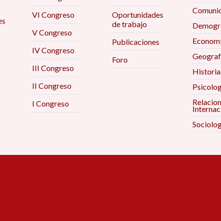
Comunic
VI Congreso
Oportunidades
es
de trabajo
Demogra
V Congreso
Econom
Publicaciones
IV Congreso
Geograf
Foro
III Congreso
Historia
II Congreso
Psicolog
Relacio
I Congreso
Internac
Sociolog