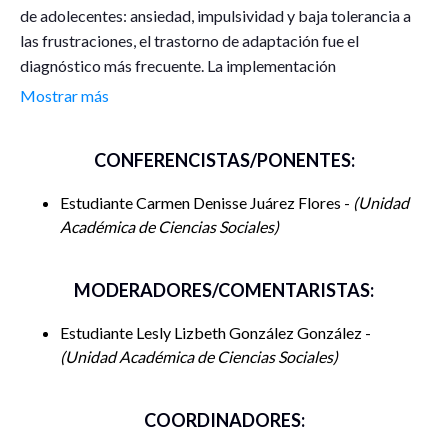
de adolecentes: ansiedad, impulsividad y baja tolerancia a
las frustraciones, el trastorno de adaptación fue el
diagnóstico más frecuente. La implementación
psicoterapéutica, logró modificar pensamientos, actitudes,
Mostrar más
comportamientos lo que proporcionó fortalecer
mecanismos para afrontar los problemas de los
CONFERENCISTAS/PONENTES:
adolescentes y una mejor adaptación social.
Estudiante Carmen Denisse Juárez Flores -
Unidad
Académica de Ciencias Sociales
MODERADORES/COMENTARISTAS:
Estudiante Lesly Lizbeth González González -
Unidad Académica de Ciencias Sociales
COORDINADORES: