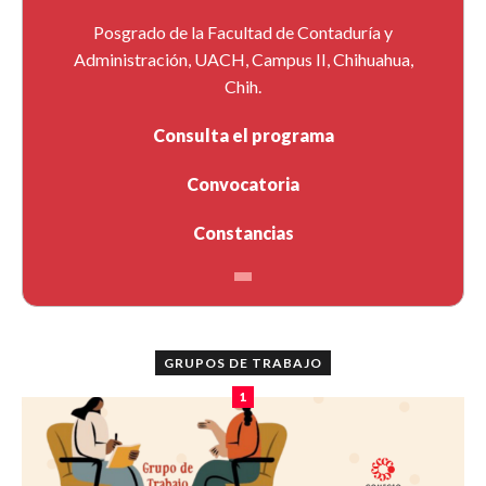
Posgrado de la Facultad de Contaduría y
Administración, UACH, Campus II, Chihuahua,
Chih.
Consulta el programa
Convocatoria
Constancias
GRUPOS DE TRABAJO
1