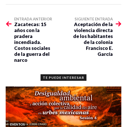
ENTRADA ANTERIOR
SIGUIENTE ENTRADA
Zacatecas: 15
Aceptación de la
años con la
violencia directa
pradera
de los habitantes
incendiada.
de la colonia
Costos sociales
Francisco E.
de la guerra del
García
narco
TE PUEDE INTERESAR
EVENTOS