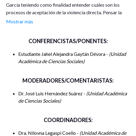
García teniendo como finalidad entender cuáles son los
procesos de aceptación de la violencia directa. Pensar la
realidad, por medio de la vida cotidiana implica entender
Mostrar más
cuáles son los factores externos que configuran la
subjetividad e identidad del individuo, entender la vida
CONFERENCISTAS/PONENTES:
cotidiana mediante la ciencia puede dar explicación a cómo
los ciudadanos han entendido o normalizado la violencia.
Estudiante Jahel Alejandra Gaytán Dévora -
Unidad
Académica de Ciencias Sociales
MODERADORES/COMENTARISTAS:
Dr. José Luis Hernández Suárez -
Unidad Académica
de Ciencias Sociales
COORDINADORES:
Dra. Nilovna Legaspi Coello -
Unidad Académica de