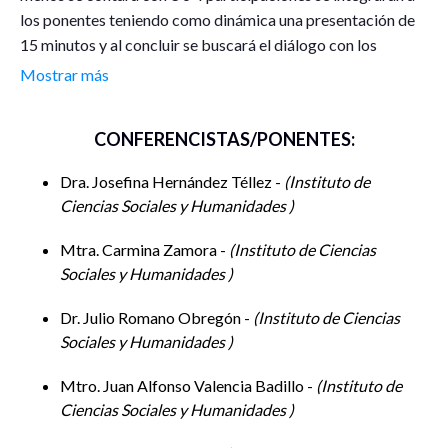
los ponentes teniendo como dinámica una presentación de
15 minutos y al concluir se buscará el diálogo con los
asistentes. Entre los participantes registrados se asignarán
Mostrar más
roles de presentador y moderador por cada mesa temática,
hemos considerado 2 mesas temáticas, la primera con el
CONFERENCISTAS/PONENTES:
tema de «Comunicación y género» y la segunda con el tema
de «Análisis de medios masivos de comunicación”, cabe
Dra. Josefina Hernández Téllez -
Instituto de
señalar que el número de sesiones de cada mesa temática
Ciencias Sociales y Humanidades
dependerá del número de participantes. Se hará uso de un
espacio que cuenta con capacidad para 40 personas y en
Mtra. Carmina Zamora -
Instituto de Ciencias
donde se contará con el apoyo logístico y técnico de
Sociales y Humanidades
alumnas de prácticas profesionales y servicio social, las
Dr. Julio Romano Obregón -
Instituto de Ciencias
sesiones serán videograbadas para su posterior edición y
Sociales y Humanidades
con ello hacer un entregable del coloquio.
Mtro. Juan Alfonso Valencia Badillo -
Instituto de
Ciencias Sociales y Humanidades