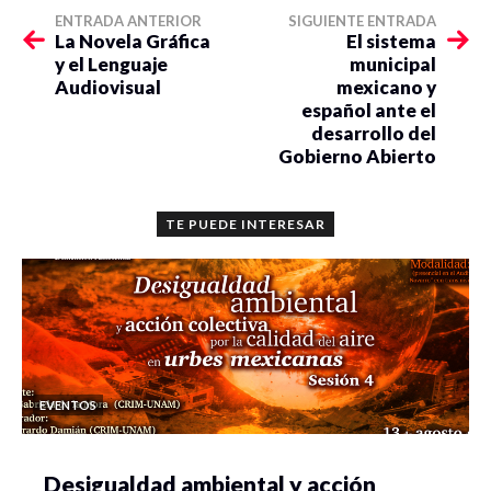
ENTRADA ANTERIOR
SIGUIENTE ENTRADA
La Novela Gráfica
El sistema
y el Lenguaje
municipal
Audiovisual
mexicano y
español ante el
desarrollo del
Gobierno Abierto
TE PUEDE INTERESAR
EVENTOS
Desigualdad ambiental y acción