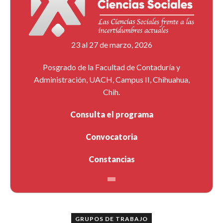
23 al 27 de marzo, 2026
Posgrado de la Facultad de Contaduría y
Administración, UACH, Campus II, Chihuahua,
Chih.
Consulta el programa
Convocatoria
Constancias
GRUPOS DE TRABAJO