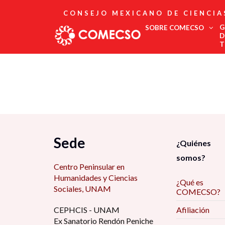
CONSEJO MEXICANO DE CIENCIA
G
SOBRE COMECSO
D
T
Afiliación
Asociados
Directorio
Estatutos
Fundadores
Publicaciones
Comité Editorial
Sede
¿Quiénes
Boletín
somos?
Centro Peninsular en
Humanidades y Ciencias
¿Qué es
Sociales, UNAM
COMECSO?
CEPHCIS - UNAM
Afiliación
Ex Sanatorio Rendón Peniche