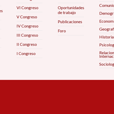
Comunic
VI Congreso
Oportunidades
es
de trabajo
Demogra
V Congreso
Econom
Publicaciones
IV Congreso
Geograf
Foro
III Congreso
Historia
II Congreso
Psicolog
Relacio
I Congreso
Internac
Sociolog