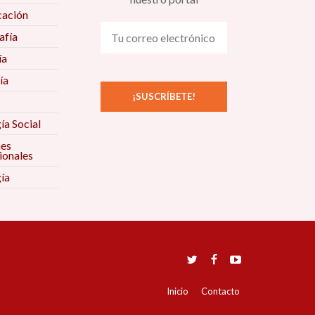
ación
fía
ía
ía
ía Social
nes
ionales
ía
Inicio
Contacto