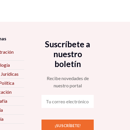
nas
Suscríbete a
tración
nuestro
boletín
logía
 Jurídicas
Recibe novedades de
Política
nuestro portal
ación
fía
ía
ía