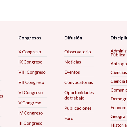
Congresos
Difusión
Discipli
Adminis
X Congreso
Observatorio
Pública
IX Congreso
Noticias
Antropo
VIII Congreso
Eventos
Ciencias
Ciencia 
VII Congreso
Convocatorias
Comunic
VI Congreso
Oportunidades
es
de trabajo
Demogra
V Congreso
Econom
Publicaciones
IV Congreso
Geograf
Foro
III Congreso
Historia