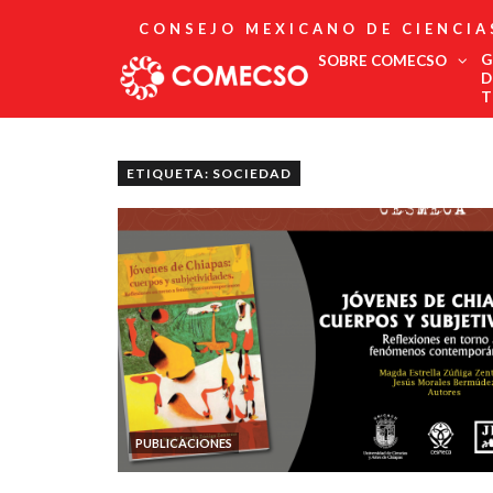
CONSEJO MEXICANO DE CIENCIA
G
SOBRE COMECSO
D
T
Afiliación
Asociados
ETIQUETA: SOCIEDAD
Directorio
Estatutos
Fundadores
Publicaciones
Comité Editorial
Boletín
PUBLICACIONES