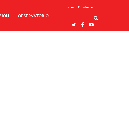
Inicio
Contacto
SIÓN
OBSERVATORIO
Asociaciones
udios
profesionales
onales
Grupos de
Reconoce
arrollo
trabajo
ar
La UDUALC
rcultural
os
A La
Redes
Universidad
cación
temáticas
De México
odología
Laboratorios
tico
En Su 475
as ciencias
Aniversario
nacionales
ales
Entidades
afines
d pública
ajo social
ismo