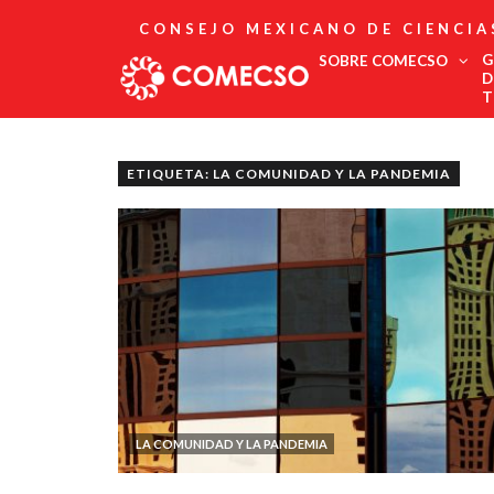
CONSEJO MEXICANO DE CIENCIA
G
SOBRE COMECSO
D
T
Afiliación
Asociados
ETIQUETA: LA COMUNIDAD Y LA PANDEMIA
Directorio
Estatutos
Fundadores
Publicaciones
Comité Editorial
Boletín
LA COMUNIDAD Y LA PANDEMIA