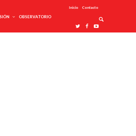
Inicio
Contacto
SIÓN
OBSERVATORIO
Asociaciones
udios
profesionales
onales
Grupos de
Reconoce
arrollo
trabajo
ar
La UDUALC
rcultural
os
A La
Redes
Universidad
cación
temáticas
De México
odología
Laboratorios
tico
En Su 475
as ciencias
Aniversario
nacionales
ales
Entidades
afines
d pública
ajo social
ismo