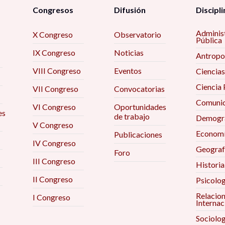
Congresos
Difusión
Discipli
Adminis
X Congreso
Observatorio
Pública
IX Congreso
Noticias
Antropo
VIII Congreso
Eventos
Ciencias
Ciencia 
VII Congreso
Convocatorias
Comunic
VI Congreso
Oportunidades
es
de trabajo
Demogra
V Congreso
Econom
Publicaciones
IV Congreso
Geograf
Foro
III Congreso
Historia
II Congreso
Psicolog
Relacio
I Congreso
Internac
Sociolog