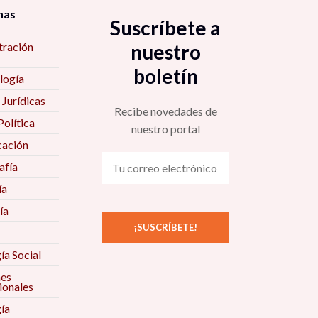
nas
Suscríbete a
tración
nuestro
boletín
logía
 Jurídicas
Recibe novedades de
Política
nuestro portal
ación
fía
ía
ía
ía Social
nes
ionales
ía