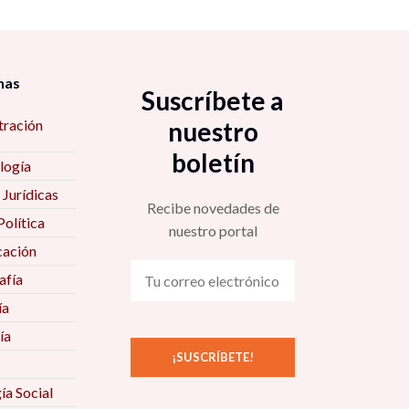
nas
Suscríbete a
tración
nuestro
boletín
logía
 Jurídicas
Recibe novedades de
Política
nuestro portal
ación
fía
ía
ía
ía Social