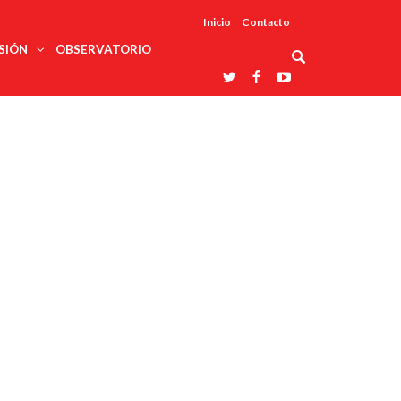
Inicio
Contacto
SIÓN
OBSERVATORIO
Asociaciones
udios
profesionales
onales
Grupos de
Reconoce
arrollo
trabajo
ar
La UDUALC
rcultural
os
A La
Redes
Universidad
cación
temáticas
De México
odología
Laboratorios
tico
En Su 475
as ciencias
Aniversario
nacionales
ales
Entidades
afines
d pública
ajo social
ismo