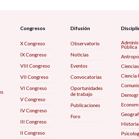
Congresos
Difusión
Discipli
Adminis
X Congreso
Observatorio
Pública
IX Congreso
Noticias
Antropo
VIII Congreso
Eventos
Ciencias
Ciencia 
VII Congreso
Convocatorias
Comunic
VI Congreso
Oportunidades
es
de trabajo
Demogra
V Congreso
Econom
Publicaciones
IV Congreso
Geograf
Foro
III Congreso
Historia
II Congreso
Psicolog