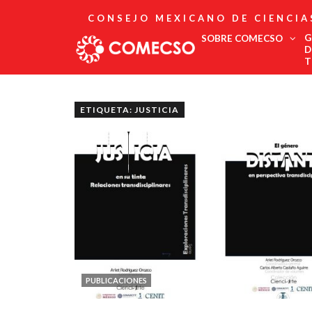
CONSEJO MEXICANO DE CIENCIA
G
SOBRE COMECSO
D
T
Afiliación
Asociados
ETIQUETA: JUSTICIA
Directorio
Estatutos
Fundadores
Publicaciones
Comité Editorial
Boletín
PUBLICACIONES