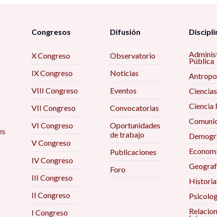
Congresos
Difusión
Discipli
Adminis
X Congreso
Observatorio
Pública
IX Congreso
Noticias
Antropo
VIII Congreso
Eventos
Ciencias
Ciencia 
VII Congreso
Convocatorias
Comunic
VI Congreso
Oportunidades
es
de trabajo
Demogra
V Congreso
Econom
Publicaciones
IV Congreso
Geograf
Foro
III Congreso
Historia
II Congreso
Psicolog
Relacio
I Congreso