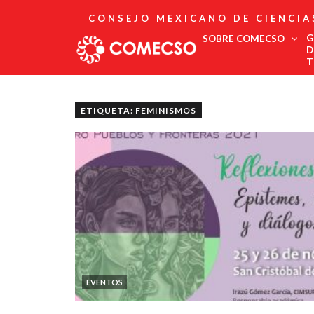
CONSEJO MEXICANO DE CIENCIA
G
SOBRE COMECSO
D
T
Afiliación
Asociados
ETIQUETA: FEMINISMOS
Directorio
Estatutos
Fundadores
Publicaciones
Comité Editorial
Boletín
EVENTOS