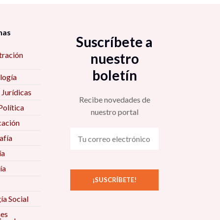
nas
Suscríbete a
tración
nuestro
boletín
logía
 Jurídicas
Recibe novedades de
Política
nuestro portal
ación
fía
ía
ía
ía Social
nes