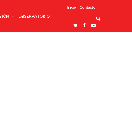
Inicio
Contacto
SIÓN
OBSERVATORIO
Asociaciones
udios
profesionales
onales
Grupos de
Reconoce
arrollo
trabajo
ar
La UDUALC
rcultural
os
A La
Redes
Universidad
cación
temáticas
De México
odología
Laboratorios
tico
En Su 475
as ciencias
Aniversario
nacionales
ales
Entidades
afines
d pública
ajo social
ismo