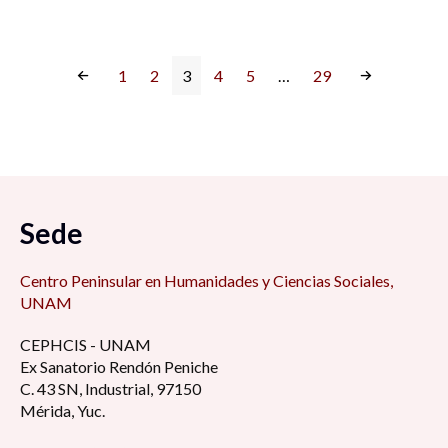
1
2
3
4
5
…
29
Sede
Centro Peninsular en Humanidades y Ciencias Sociales,
UNAM
CEPHCIS - UNAM
Ex Sanatorio Rendón Peniche
C. 43 SN, Industrial, 97150
Mérida, Yuc.