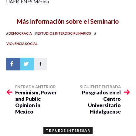
UAER-ENES Mérida
Más información sobre el Seminario
#
#
#
DEMOCRACIA
ESTUDIOS INTERDISCIPLINARIOS
VIOLENCIA SOCIAL
+
ENTRADA ANTERIOR
SIGUIENTE ENTRADA
Feminism, Power
Posgrados en el
and Public
Centro
Opinion in
Universitario
Mexico
Hidalguense
TE PUEDE INTERESAR