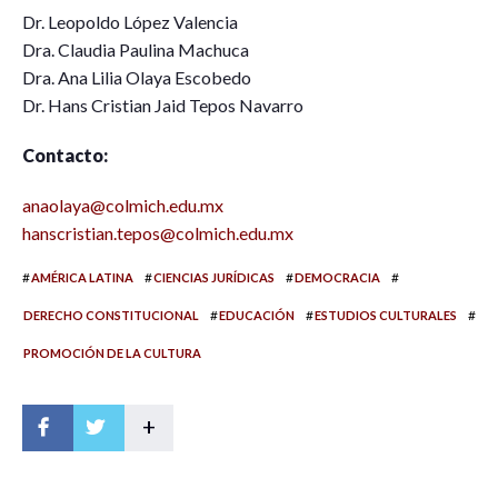
Dr. Leopoldo López Valencia
Dra. Claudia Paulina Machuca
Dra. Ana Lilia Olaya Escobedo
Dr. Hans Cristian Jaid Tepos Navarro
Contacto:
anaolaya@colmich.edu.mx
hanscristian.tepos@colmich.edu.mx
#
#
#
#
AMÉRICA LATINA
CIENCIAS JURÍDICAS
DEMOCRACIA
#
#
#
DERECHO CONSTITUCIONAL
EDUCACIÓN
ESTUDIOS CULTURALES
PROMOCIÓN DE LA CULTURA
+