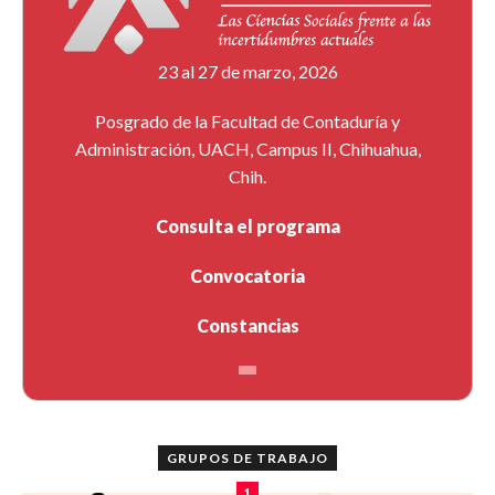
23 al 27 de marzo, 2026
Posgrado de la Facultad de Contaduría y
Administración, UACH, Campus II, Chihuahua,
Chih.
Consulta el programa
Convocatoria
Constancias
GRUPOS DE TRABAJO
1