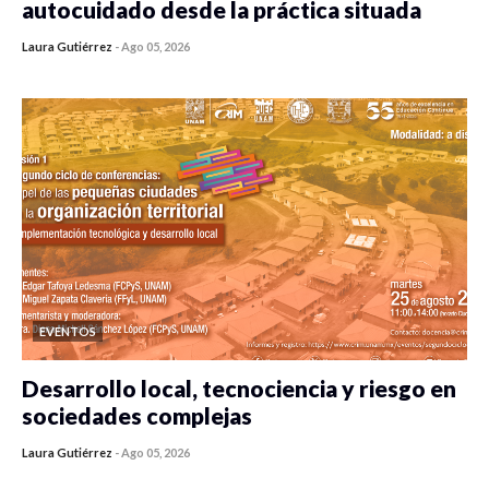
autocuidado desde la práctica situada
Laura Gutiérrez
-
Ago 05, 2026
0 veces compartido
412 vistas
EVENTOS
Desarrollo local, tecnociencia y riesgo en
sociedades complejas
Laura Gutiérrez
-
Ago 05, 2026
0 veces compartido
355 vistas