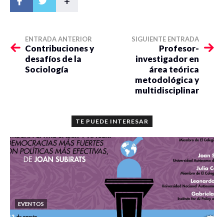
+
ENTRADA ANTERIOR
SIGUIENTE ENTRADA
Contribuciones y
Profesor-
desafíos de la
investigador en
Sociología
área teórica
metodológica y
multidisciplinar
TE PUEDE INTERESAR
EVENTOS