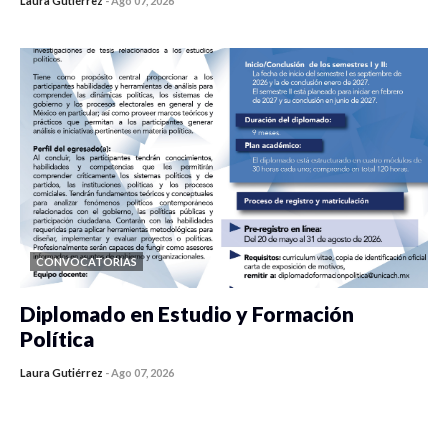
Laura Gutiérrez
-
Ago 07, 2026
0 veces compartido
280 vistas
CONVOCATORIAS
Diplomado en Estudio y Formación
Política
Laura Gutiérrez
-
Ago 07, 2026
0 veces compartido
1043 vistas