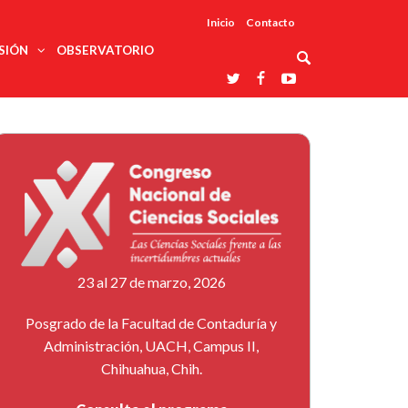
Inicio
Contacto
SIÓN
OBSERVATORIO
Asociaciones
udios
profesionales
onales
Grupos de
Reconoce
arrollo
trabajo
ar
La UDUALC
rcultural
os
A La
Redes
Universidad
cación
temáticas
De México
odología
Laboratorios
tico
En Su 475
as ciencias
Aniversario
nacionales
ales
Entidades
afines
d pública
23 al 27 de marzo, 2026
ajo social
ismo
Posgrado de la Facultad de Contaduría y
Administración, UACH, Campus II,
Chihuahua, Chih.