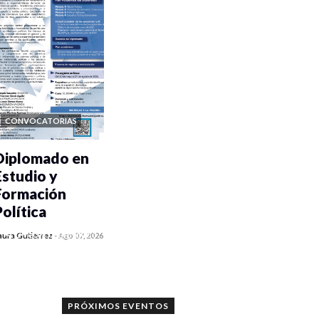
CONVOCATORIAS
Diplomado en
Estudio y
Formación
Política
0 veces compartido
aura Gutiérrez
-
Ago 07, 2026
889 vistas
PRÓXIMOS EVENTOS