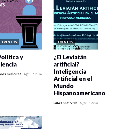
EVENTOS
EVENTOS
olítica y
¿El Leviatán
ciencia
artificial?
Inteligencia
0 veces compartido
aura Gutiérrez
-
Ago 07, 2026
Artificial en el
96 vistas
Mundo
Hispanoamericano
0 veces compartido
Laura Gutiérrez
-
Ago 07, 2026
119 vistas