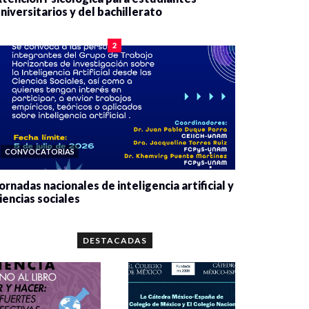
niversitarios y del bachillerato
0 veces compartido
2083 vistas
2
CONVOCATORIAS
ornadas nacionales de inteligencia artificial y
iencias sociales
0 veces compartido
5664 vistas
DESTACADAS