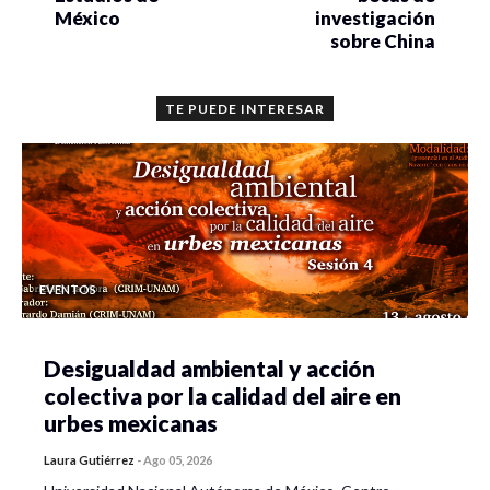
México
investigación
sobre China
TE PUEDE INTERESAR
EVENTOS
Desigualdad ambiental y acción
colectiva por la calidad del aire en
urbes mexicanas
Laura Gutiérrez
-
Ago 05, 2026