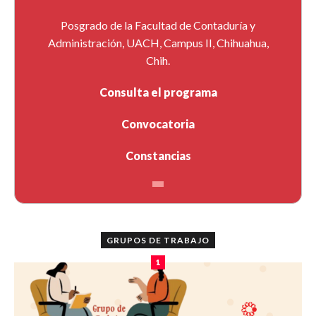
Posgrado de la Facultad de Contaduría y
Administración, UACH, Campus II, Chihuahua,
Chih.
Consulta el programa
Convocatoria
Constancias
GRUPOS DE TRABAJO
1