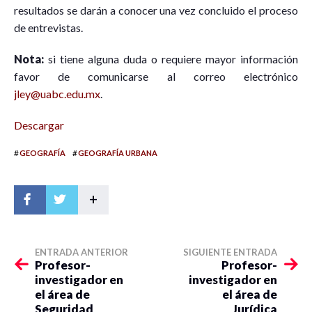
resultados se darán a conocer una vez concluido el proceso
de entrevistas.
Nota:
si tiene alguna duda o requiere mayor información
favor de comunicarse al correo electrónico
jley@uabc.edu.mx
.
Descargar
#
#
GEOGRAFÍA
GEOGRAFÍA URBANA
+
ENTRADA ANTERIOR
SIGUIENTE ENTRADA
Profesor-
Profesor-
investigador en
investigador en
el área de
el área de
Seguridad
Jurídica