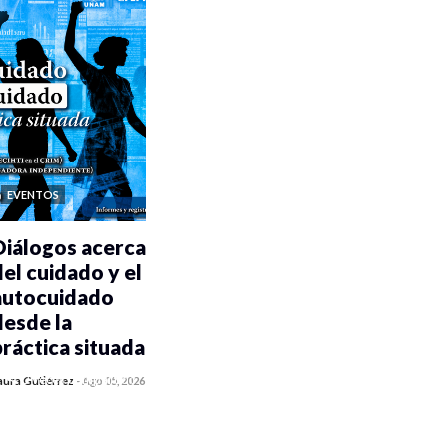
EVENTOS
Diálogos acerca
del cuidado y el
autocuidado
desde la
práctica situada
0 veces compartido
aura Gutiérrez
-
Ago 05, 2026
487 vistas