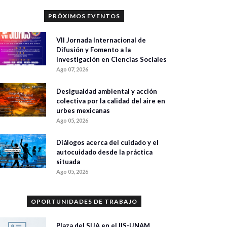
PRÓXIMOS EVENTOS
VII Jornada Internacional de
Difusión y Fomento a la
Investigación en Ciencias Sociales
Ago 07, 2026
Desigualdad ambiental y acción
colectiva por la calidad del aire en
urbes mexicanas
Ago 05, 2026
Diálogos acerca del cuidado y el
autocuidado desde la práctica
situada
Ago 05, 2026
OPORTUNIDADES DE TRABAJO
Plaza del SIJA en el IIS-UNAM