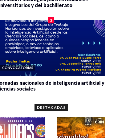
niversitarios y del bachillerato
0 veces compartido
2080 vistas
2
CONVOCATORIAS
ornadas nacionales de inteligencia artificial y
iencias sociales
0 veces compartido
5662 vistas
DESTACADAS