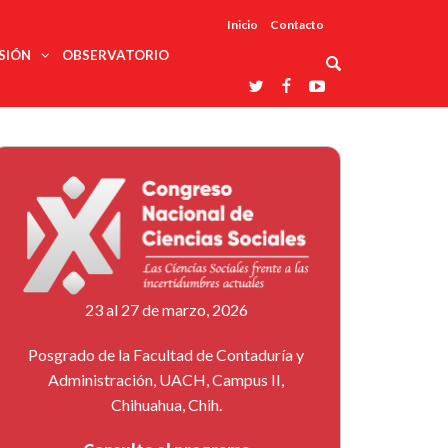
Inicio
Contacto
SIÓN
OBSERVATORIO
Asociaciones
udios
profesionales
onales
Grupos de
Reconoce
arrollo
trabajo
ar
La UDUALC
rcultural
os
A La
Redes
Universidad
cación
temáticas
De México
odología
Laboratorios
tico
En Su 475
as ciencias
Aniversario
nacionales
ales
Entidades
afines
d pública
23 al 27 de marzo, 2026
ajo social
ismo
Posgrado de la Facultad de Contaduría y
Administración, UACH, Campus II,
Chihuahua, Chih.