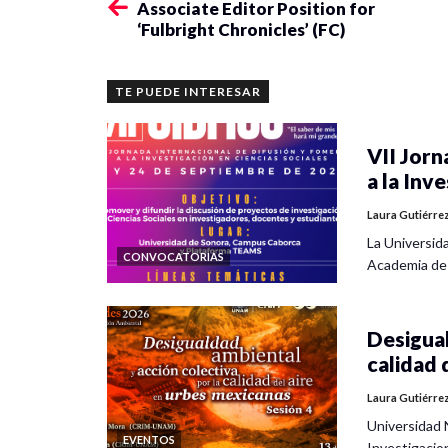
Associate Editor Position for
‘Fulbright Chronicles’ (FC)
TE PUEDE INTERESAR
VII Jorn
a la Inv
Laura Gutiérre
La Universid
CONVOCATORIAS
Academia de
Desigual
calidad 
Laura Gutiérre
Universidad 
EVENTOS
Investigacio