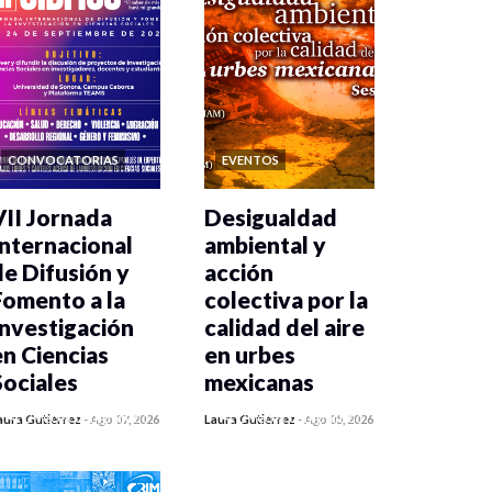
CONVOCATORIAS
EVENTOS
VII Jornada
Desigualdad
Internacional
ambiental y
de Difusión y
acción
Fomento a la
colectiva por la
Investigación
calidad del aire
en Ciencias
en urbes
Sociales
mexicanas
0 veces compartido
0 veces compartido
aura Gutiérrez
-
Ago 07, 2026
Laura Gutiérrez
-
Ago 05, 2026
23 vistas
485 vistas