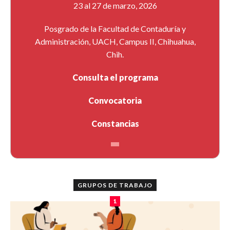
23 al 27 de marzo, 2026
Posgrado de la Facultad de Contaduría y
Administración, UACH, Campus II, Chihuahua,
Chih.
Consulta el programa
Convocatoria
Constancias
GRUPOS DE TRABAJO
1