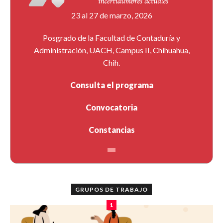
23 al 27 de marzo, 2026
Posgrado de la Facultad de Contaduría y
Administración, UACH, Campus II, Chihuahua,
Chih.
Consulta el programa
Convocatoria
Constancias
GRUPOS DE TRABAJO
1