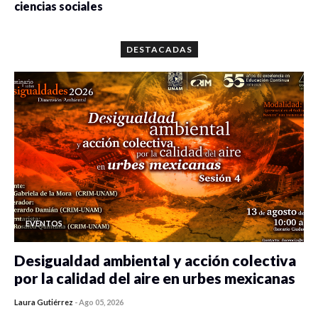
ciencias sociales
0 veces compartido
5659 vistas
DESTACADAS
EVENTOS
Desigualdad ambiental y acción colectiva
por la calidad del aire en urbes mexicanas
Laura Gutiérrez
-
Ago 05, 2026
0 veces compartido
471 vistas