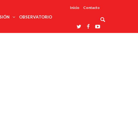
Inicio
Contacto
SIÓN
OBSERVATORIO
Asociaciones
udios
profesionales
onales
Grupos de
Reconoce
arrollo
trabajo
ar
La UDUALC
rcultural
os
A La
Redes
Universidad
cación
temáticas
De México
odología
Laboratorios
tico
En Su 475
as ciencias
Aniversario
nacionales
ales
Entidades
afines
d pública
ajo social
ismo