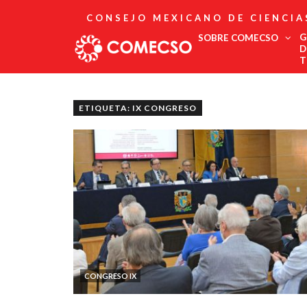
CONSEJO MEXICANO DE CIENCIA
G
SOBRE COMECSO
D
T
Afiliación
Asociados
ETIQUETA: IX CONGRESO
Directorio
Estatutos
Fundadores
Publicaciones
Comité Editorial
Boletín
CONGRESO IX