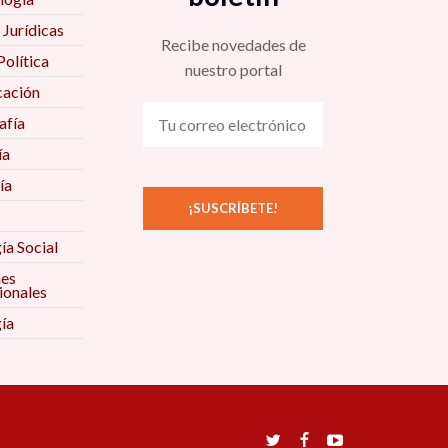
 Jurídicas
Recibe novedades de
Política
nuestro portal
ación
fía
ía
ía
ía Social
nes
ionales
ía