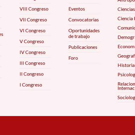
VIII Congreso
Eventos
Ciencias
Ciencia 
VII Congreso
Convocatorias
Comunic
VI Congreso
Oportunidades
es
de trabajo
Demogra
V Congreso
Econom
Publicaciones
IV Congreso
Geograf
Foro
III Congreso
Historia
II Congreso
Psicolog
Relacio
I Congreso
Internac
Sociolog