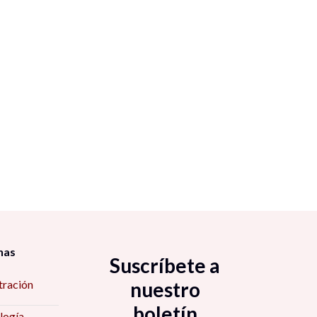
nas
Suscríbete a
tración
nuestro
boletín
logía