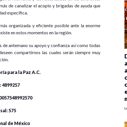
más de canalizar el acopio y brigadas de ayuda que
dad específica.
más organizada y eficiente posible ante la enorme
iste en estos momentos en la región.
de antemano su apoyo y confianza así como todas
 deseen compartirnos las cuales serán siempre muy
ción.
ría para la Paz A.C.
: 4899257
80057548992570
L
sal: 575
nal de México