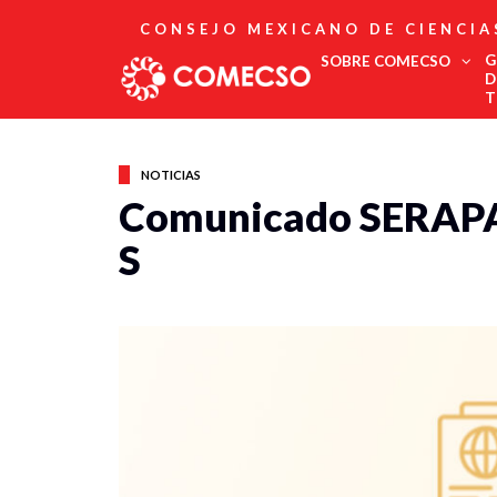
CONSEJO MEXICANO DE CIENCIA
G
SOBRE COMECSO
D
T
Afiliación
Asociados
NOTICIAS
Directorio
Comunicado SERAPAZ
Estatutos
S
Fundadores
Publicaciones
Comité Editorial
Boletín