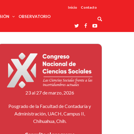
Inicio
Contacto
SIÓN
OBSERVATORIO
Asociaciones
udios
profesionales
onales
Grupos de
Reconoce
arrollo
trabajo
ar
La UDUALC
rcultural
os
A La
Redes
Universidad
cación
temáticas
De México
odología
Laboratorios
tico
En Su 475
as ciencias
Aniversario
nacionales
ales
Entidades
afines
d pública
23 al 27 de marzo, 2026
ajo social
ismo
Posgrado de la Facultad de Contaduría y
Administración, UACH, Campus II,
Chihuahua, Chih.