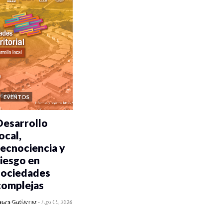
EVENTOS
Desarrollo
ocal,
tecnociencia y
riesgo en
sociedades
complejas
0 veces compartido
aura Gutiérrez
-
Ago 05, 2026
361 vistas