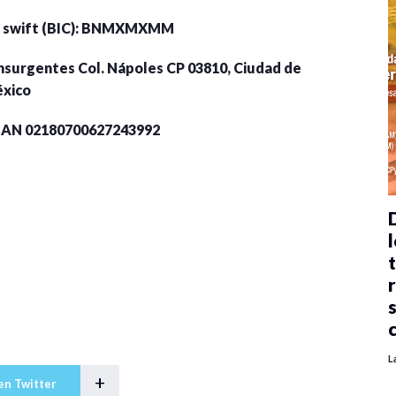
go swift (BIC): BNMXMXMM
 Insurgentes Col. Nápoles CP 03810, Ciudad de
xico
BAN 02180700627243992
l
L
+
en Twitter