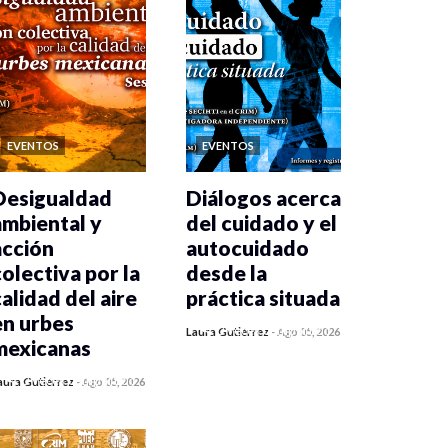
EVENTOS
EVENTOS
Desigualdad
Diálogos acerca
ambiental y
del cuidado y el
acción
autocuidado
colectiva por la
desde la
calidad del aire
práctica situada
en urbes
0 veces compartido
Laura Gutiérrez
-
Ago 05, 2026
mexicanas
418 vistas
0 veces compartido
aura Gutiérrez
-
Ago 05, 2026
423 vistas