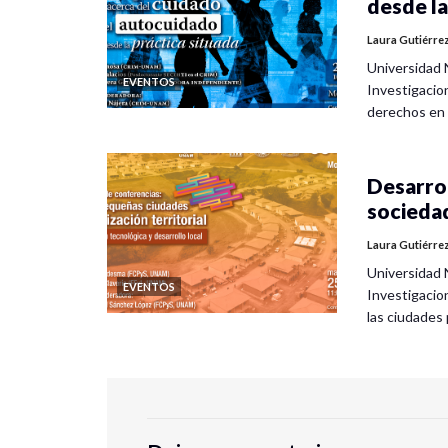
desde la
Laura Gutiérre
Universidad 
EVENTOS
Investigacio
derechos en
Desarrol
socieda
Laura Gutiérre
Universidad 
EVENTOS
Investigacio
las ciudade