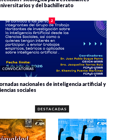
niversitarios y del bachillerato
0 veces compartido
2078 vistas
2
CONVOCATORIAS
ornadas nacionales de inteligencia artificial y
iencias sociales
0 veces compartido
5659 vistas
DESTACADAS