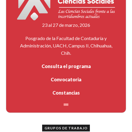
23 al 27 de marzo, 2026
Posgrado de la Facultad de Contaduría y
Administración, UACH, Campus II, Chihuahua,
Chih.
Consulta el programa
Convocatoria
Constancias
GRUPOS DE TRABAJO