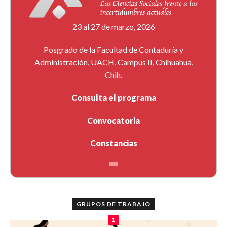
23 al 27 de marzo, 2026
Posgrado de la Facultad de Contaduría y
Administración, UACH, Campus II, Chihuahua,
Chih.
Consulta el programa
Convocatoria
Constancias
GRUPOS DE TRABAJO
1