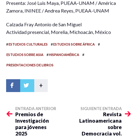
Presenta: José Luis Maya, PUEAA-UNAM / América
Zamora, ININEE / Andrea Reyes, PUEAA-UNAM
Calzada Fray Antonio de San Miguel
Actividad presencial, Morelia, Michoacán, México
#
#
#
ESTUDIOS CULTURALES
ESTUDIOS SOBRE ÁFRICA
#
#
ESTUDIOS SOBRE ASIA
HISPANOAMÉRICA
PRESENTACIONES DE LIBROS
+
ENTRADA ANTERIOR
SIGUIENTE ENTRADA
Premios de
Revista
Investigación
Latinoamericana
para jóvenes
sobre
2025
Democracia vol.