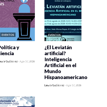
EVENTOS
EVENTOS
olítica y
¿El Leviatán
ciencia
artificial?
Inteligencia
0 veces compartido
aura Gutiérrez
-
Ago 07, 2026
Artificial en el
406 vistas
Mundo
Hispanoamericano
0 veces compartido
Laura Gutiérrez
-
Ago 07, 2026
419 vistas