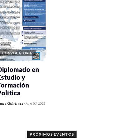
CONVOCATORIAS
Diplomado en
Estudio y
Formación
Política
0 veces compartido
aura Gutiérrez
-
Ago 07, 2026
1173 vistas
PRÓXIMOS EVENTOS