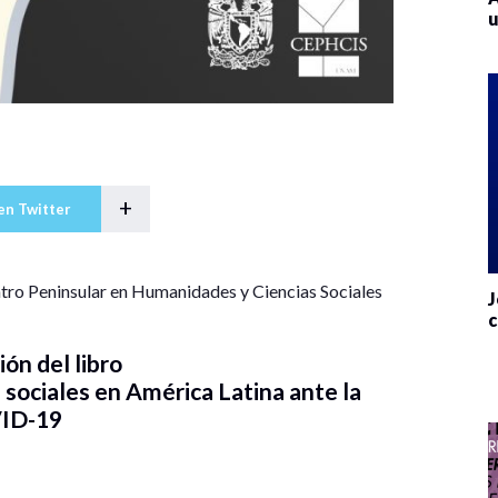
u
+
en Twitter
ro Peninsular en Humanidades y Ciencias Sociales
J
c
ón del libro
sociales en América Latina ante la
ID-19