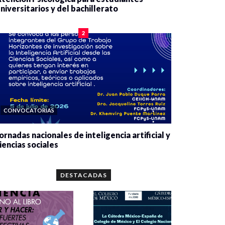
niversitarios y del bachillerato
0 veces compartido
2084 vistas
2
CONVOCATORIAS
ornadas nacionales de inteligencia artificial y
iencias sociales
0 veces compartido
5667 vistas
DESTACADAS