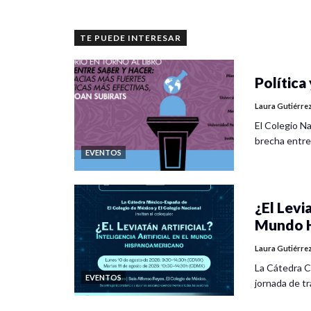
TE PUEDE INTERESAR
Política 
Laura Gutiérre
El Colegio Na
brecha entre
EVENTOS
¿El Levia
Mundo H
Laura Gutiérre
La Cátedra C
EVENTOS
jornada de tra