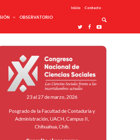
Inicio
Contacto
SIÓN
OBSERVATORIO
Asociaciones
udios
profesionales
onales
Grupos de
Reconoce
arrollo
trabajo
ar
La UDUALC
rcultural
os
A La
Redes
Universidad
cación
temáticas
De México
odología
Laboratorios
tico
En Su 475
as ciencias
Aniversario
nacionales
ales
Entidades
afines
d pública
23 al 27 de marzo, 2026
ajo social
ismo
Posgrado de la Facultad de Contaduría y
Administración, UACH, Campus II,
Chihuahua, Chih.