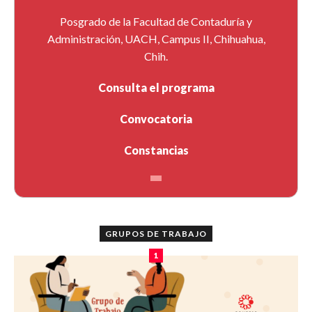
Posgrado de la Facultad de Contaduría y
Administración, UACH, Campus II, Chihuahua,
Chih.
Consulta el programa
Convocatoria
Constancias
GRUPOS DE TRABAJO
1