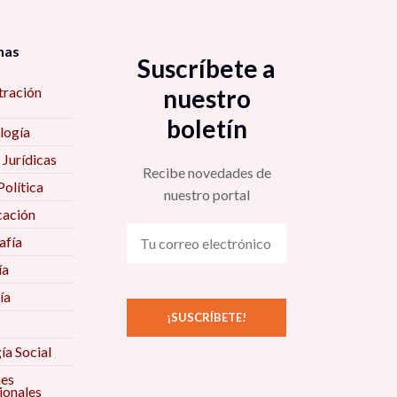
nas
Suscríbete a
tración
nuestro
boletín
logía
 Jurídicas
Recibe novedades de
Política
nuestro portal
ación
fía
ía
ía
ía Social
nes
ionales