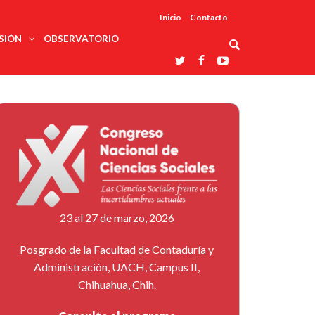
Inicio
Contacto
SIÓN
OBSERVATORIO
Asociaciones
udios
profesionales
onales
Grupos de
Reconoce
arrollo
trabajo
ar
La UDUALC
rcultural
os
A La
Redes
Universidad
cación
temáticas
De México
odología
Laboratorios
tico
En Su 475
as ciencias
Aniversario
nacionales
ales
Entidades
afines
d pública
23 al 27 de marzo, 2026
ajo social
ismo
Posgrado de la Facultad de Contaduría y
Administración, UACH, Campus II,
Chihuahua, Chih.