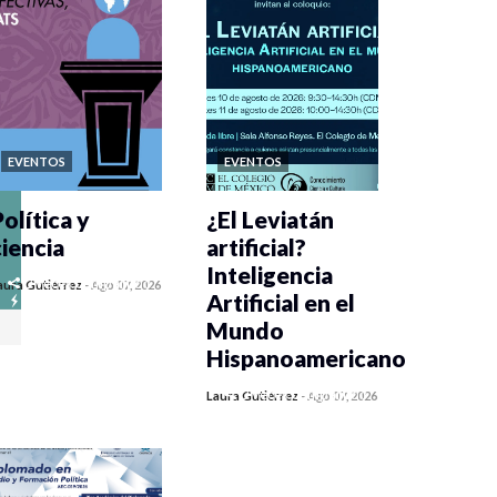
EVENTOS
EVENTOS
olítica y
¿El Leviatán
ciencia
artificial?
Inteligencia
0 veces compartido
aura Gutiérrez
-
Ago 07, 2026
Artificial en el
446 vistas
Mundo
Hispanoamericano
0 veces compartido
Laura Gutiérrez
-
Ago 07, 2026
436 vistas