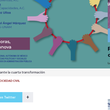
P
L
ante la cuarta transformación
OCIEDAD CIVIL
+
en Twitter