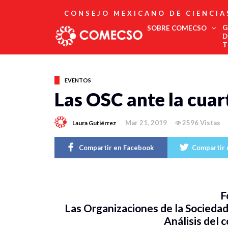
CONSEJO MEXICANO DE CIENCIA
G
SOBRE COMECSO
D
T
Afiliación
Asociados
EVENTOS
Directorio
Las OSC ante la cua
Estatutos
Fundadores
Mar 21, 2019
2596 Vistas
Laura Gutiérrez
Publicaciones
Comité Editorial
Boletín
Compartir en Facebook
Compartir 
F
Las Organizaciones de la Sociedad 
Análisis del 