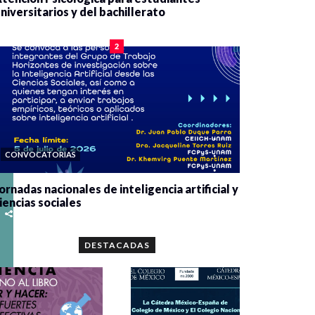
niversitarios y del bachillerato
0 veces compartido
2090 vistas
2
CONVOCATORIAS
ornadas nacionales de inteligencia artificial y
iencias sociales
0 veces compartido
5678 vistas
DESTACADAS