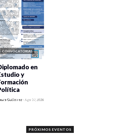
CONVOCATORIAS
Diplomado en
Estudio y
Formación
Política
0 veces compartido
aura Gutiérrez
-
Ago 07, 2026
1186 vistas
PRÓXIMOS EVENTOS