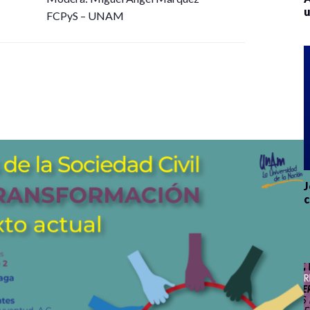
u
FCPyS – UNAM
J
c