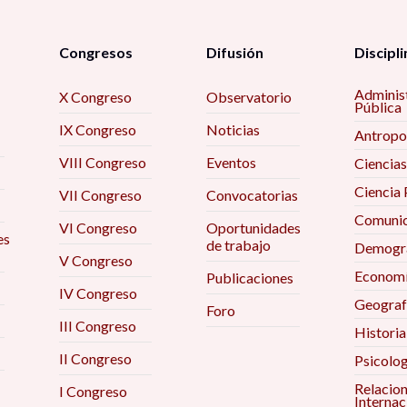
Congresos
Difusión
Discipli
Adminis
X Congreso
Observatorio
Pública
IX Congreso
Noticias
Antropo
VIII Congreso
Eventos
Ciencias
Ciencia 
VII Congreso
Convocatorias
Comunic
VI Congreso
Oportunidades
es
de trabajo
Demogra
V Congreso
Econom
Publicaciones
IV Congreso
Geograf
Foro
III Congreso
Historia
II Congreso
Psicolog
Relacio
I Congreso
Internac