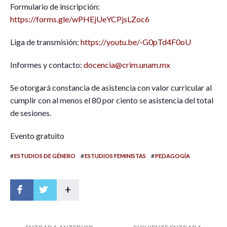
Formulario de inscripción:
https://forms.gle/wPHEjUeYCPjsLZoc6
Liga de transmisión:
https://youtu.be/-G0pTd4F0oU
Informes y contacto:
docencia@crim.unam.mx
Se otorgará constancia de asistencia con valor curricular al
cumplir con al menos el 80 por ciento se asistencia del total
de sesiones.
Evento gratuito
#
#
#
ESTUDIOS DE GÉNERO
ESTUDIOS FEMINISTAS
PEDAGOGÍA
+