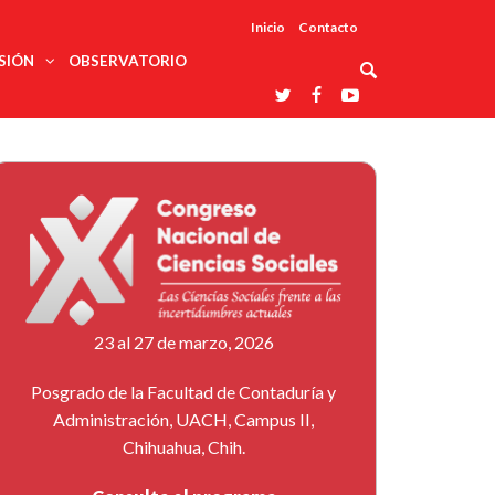
Inicio
Contacto
SIÓN
OBSERVATORIO
Asociaciones
udios
profesionales
onales
Grupos de
Reconoce
arrollo
trabajo
ar
La UDUALC
rcultural
os
A La
Redes
Universidad
cación
temáticas
De México
odología
Laboratorios
tico
En Su 475
as ciencias
Aniversario
nacionales
ales
Entidades
afines
d pública
23 al 27 de marzo, 2026
ajo social
ismo
Posgrado de la Facultad de Contaduría y
Administración, UACH, Campus II,
Chihuahua, Chih.