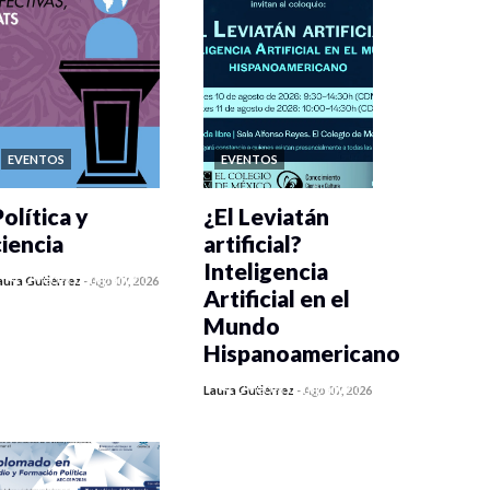
EVENTOS
EVENTOS
olítica y
¿El Leviatán
ciencia
artificial?
Inteligencia
0 veces compartido
aura Gutiérrez
-
Ago 07, 2026
Artificial en el
447 vistas
Mundo
Hispanoamericano
0 veces compartido
Laura Gutiérrez
-
Ago 07, 2026
437 vistas