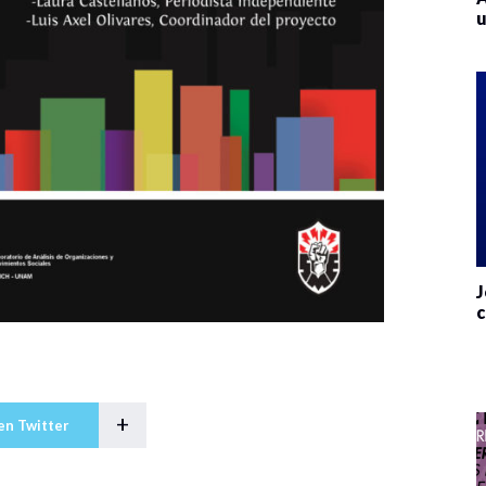
u
J
c
+
en Twitter