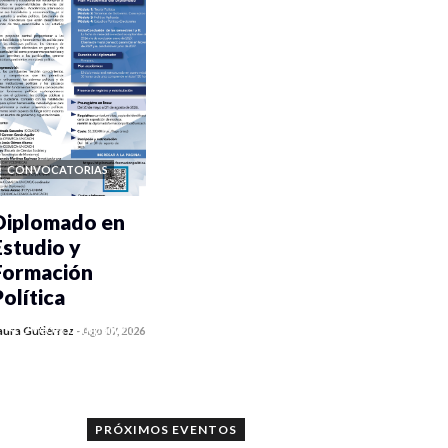
CONVOCATORIAS
Diplomado en
Estudio y
Formación
Política
0 veces compartido
aura Gutiérrez
-
Ago 07, 2026
1187 vistas
PRÓXIMOS EVENTOS