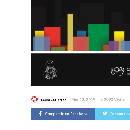
Mar 12, 2019
2993 Vistas
Laura Gutiérrez
Compartir en Facebook
Compartir 