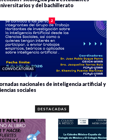
niversitarios y del bachillerato
0 veces compartido
2090 vistas
2
CONVOCATORIAS
ornadas nacionales de inteligencia artificial y
iencias sociales
0 veces compartido
5679 vistas
DESTACADAS