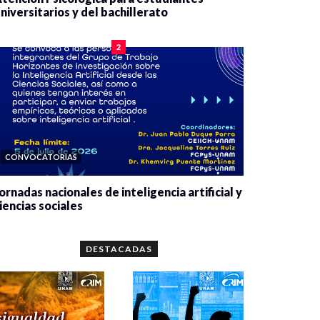
niversitarios y del bachillerato
0 veces compartido
2077 vistas
2
CONVOCATORIAS
ornadas nacionales de inteligencia artificial y
iencias sociales
0 veces compartido
5644 vistas
DESTACADAS