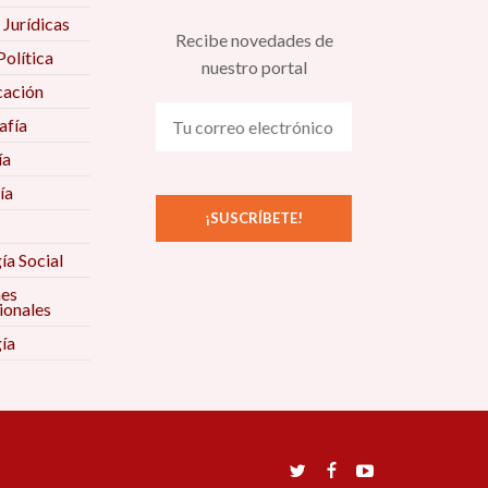
 Jurídicas
Recibe novedades de
Política
nuestro portal
ación
fía
ía
ía
ía Social
nes
ionales
ía