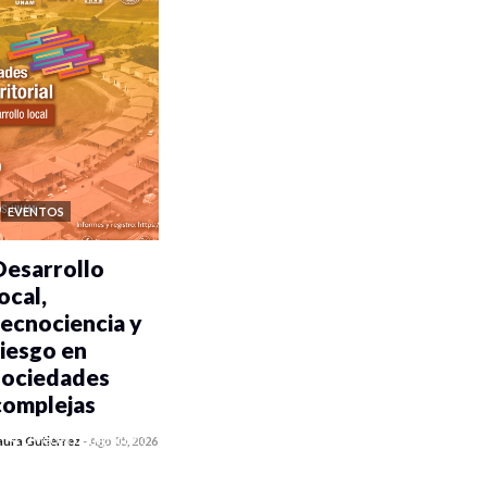
EVENTOS
Desarrollo
ocal,
tecnociencia y
riesgo en
sociedades
complejas
0 veces compartido
aura Gutiérrez
-
Ago 05, 2026
251 vistas