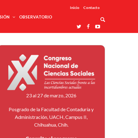
Inicio
Contacto
SIÓN
OBSERVATORIO
Asociaciones
udios
profesionales
onales
Grupos de
Reconoce
arrollo
trabajo
ar
La UDUALC
rcultural
os
A La
Redes
Universidad
cación
temáticas
De México
odología
Laboratorios
tico
En Su 475
as ciencias
Aniversario
nacionales
ales
Entidades
afines
d pública
23 al 27 de marzo, 2026
ajo social
ismo
Posgrado de la Facultad de Contaduría y
Administración, UACH, Campus II,
Chihuahua, Chih.