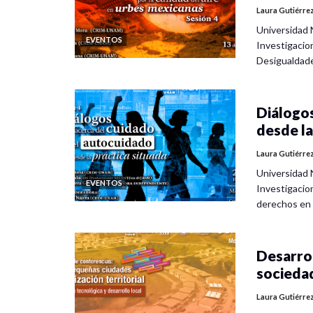
Laura Gutiérre
Universidad 
EVENTOS
Investigacio
Desigualdad
Diálogos
desde la
Laura Gutiérre
Universidad 
EVENTOS
Investigacio
derechos en
Desarrol
socieda
Laura Gutiérre