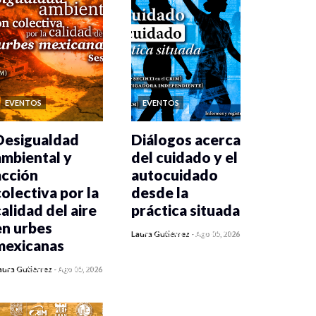
EVENTOS
EVENTOS
Desigualdad
Diálogos acerca
ambiental y
del cuidado y el
acción
autocuidado
colectiva por la
desde la
calidad del aire
práctica situada
en urbes
0 veces compartido
Laura Gutiérrez
-
Ago 05, 2026
mexicanas
262 vistas
0 veces compartido
aura Gutiérrez
-
Ago 05, 2026
271 vistas