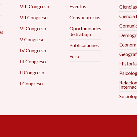
VIII Congreso
Eventos
Ciencias
Ciencia 
VII Congreso
Convocatorias
Comunic
VI Congreso
Oportunidades
es
de trabajo
Demogra
V Congreso
Econom
Publicaciones
IV Congreso
Geograf
Foro
III Congreso
Historia
II Congreso
Psicolog
Relacio
I Congreso
Internac
Sociolog