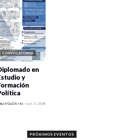
CONVOCATORIAS
Diplomado en
Estudio y
Formación
Política
0 veces compartido
aura Gutiérrez
-
Ago 07, 2026
1039 vistas
PRÓXIMOS EVENTOS