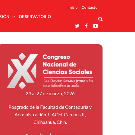
Inicio
Contacto
SIÓN
OBSERVATORIO
Asociaciones
udios
profesionales
onales
Grupos de
Reconoce
arrollo
trabajo
ar
La UDUALC
rcultural
os
A La
Redes
Universidad
cación
temáticas
De México
odología
Laboratorios
tico
En Su 475
as ciencias
Aniversario
nacionales
ales
Entidades
afines
d pública
23 al 27 de marzo, 2026
ajo social
ismo
Posgrado de la Facultad de Contaduría y
Administración, UACH, Campus II,
Chihuahua, Chih.