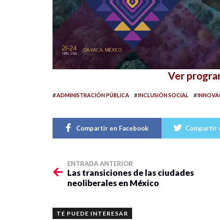
Ver progr
#
#
#
ADMINISTRACIÓN PÚBLICA
INCLUSIÓN SOCIAL
INNOVA
Compartir en Facebook
Compartir 
ENTRADA ANTERIOR
Las transiciones de las ciudades
neoliberales en México
TE PUEDE INTERESAR