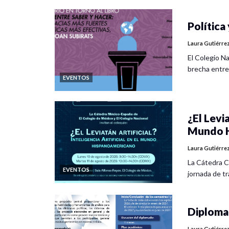
Política 
Laura Gutiérre
El Colegio Na
brecha entre
EVENTOS
¿El Levia
Mundo H
Laura Gutiérre
La Cátedra C
EVENTOS
jornada de tra
Diplomad
Laura Gutiérre