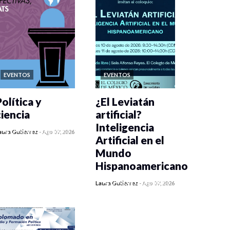
EVENTOS
EVENTOS
olítica y
¿El Leviatán
ciencia
artificial?
Inteligencia
0 veces compartido
aura Gutiérrez
-
Ago 07, 2026
Artificial en el
254 vistas
Mundo
Hispanoamericano
0 veces compartido
Laura Gutiérrez
-
Ago 07, 2026
275 vistas