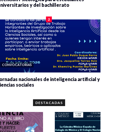
niversitarios y del bachillerato
0 veces compartido
2084 vistas
2
CONVOCATORIAS
ornadas nacionales de inteligencia artificial y
iencias sociales
0 veces compartido
5667 vistas
DESTACADAS