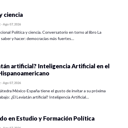
y ciencia
z
-
Ago 07, 2026
cional Política y ciencia. Conversatorio en torno al libro La
 saber y hacer: democracias más fuertes…
tán artificial? Inteligencia Artificial en el
ispanoamericano
z
-
Ago 07, 2026
átedra México-España tiene el gusto de invitar a su próxima
bajo: ¿El Leviatán artificial? Inteligencia Artificial…
o en Estudio y Formación Política
z
-
Ago 07, 2026