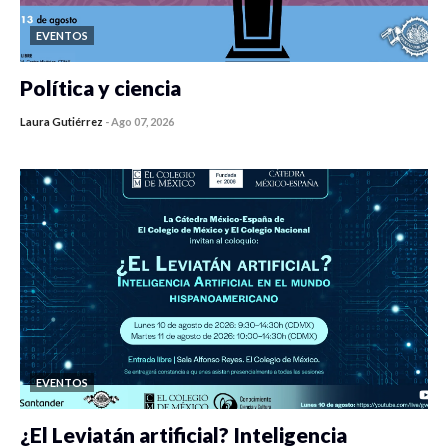
EVENTOS
Política y ciencia
Laura Gutiérrez
-
Ago 07, 2026
0 veces compartido
468 vistas
EVENTOS
¿El Leviatán artificial? Inteligencia