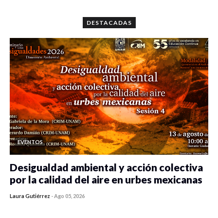
0 veces compartido
5649 vistas
DESTACADAS
EVENTOS
Desigualdad ambiental y acción colectiva
por la calidad del aire en urbes mexicanas
Laura Gutiérrez
-
Ago 05, 2026
0 veces compartido
358 vistas