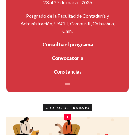
23 al 27 de marzo, 2026
Posgrado de la Facultad de Contaduría y
Administración, UACH, Campus II, Chihuahua,
Chih.
Consulta el programa
Convocatoria
Constancias
GRUPOS DE TRABAJO
1