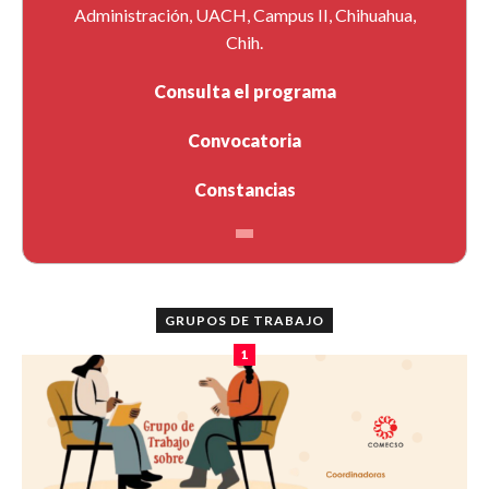
Administración, UACH, Campus II, Chihuahua,
Chih.
Consulta el programa
Convocatoria
Constancias
GRUPOS DE TRABAJO
1