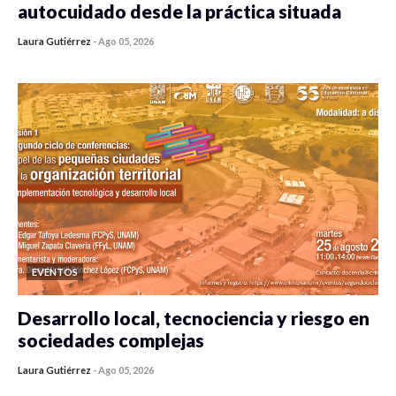
autocuidado desde la práctica situada
Laura Gutiérrez
-
Ago 05, 2026
0 veces compartido
353 vistas
EVENTOS
Desarrollo local, tecnociencia y riesgo en
sociedades complejas
Laura Gutiérrez
-
Ago 05, 2026
0 veces compartido
318 vistas