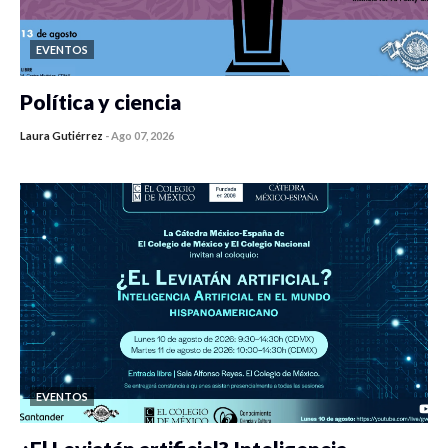
EVENTOS
Política y ciencia
Laura Gutiérrez
-
Ago 07, 2026
0 veces compartido
173 vistas
EVENTOS