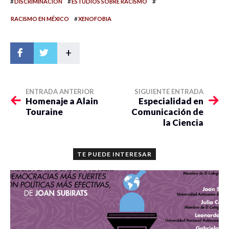
#
#
#
DISCRIMINACIÓN
ESTUDIOS SOBRE RACISMO
#
RACISMO EN MÉXICO
XENOFOBIA
+
ENTRADA ANTERIOR
SIGUIENTE ENTRADA
Homenaje a Alain
Especialidad en
Touraine
Comunicación de
la Ciencia
TE PUEDE INTERESAR