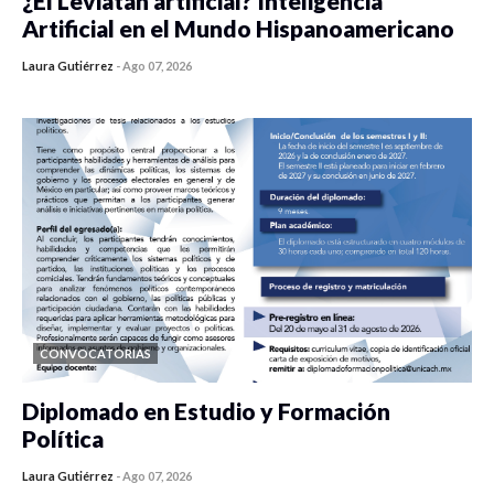
¿El Leviatán artificial? Inteligencia
Artificial en el Mundo Hispanoamericano
Laura Gutiérrez
-
Ago 07, 2026
0 veces compartido
196 vistas
CONVOCATORIAS
Diplomado en Estudio y Formación
Política
Laura Gutiérrez
-
Ago 07, 2026
0 veces compartido
960 vistas