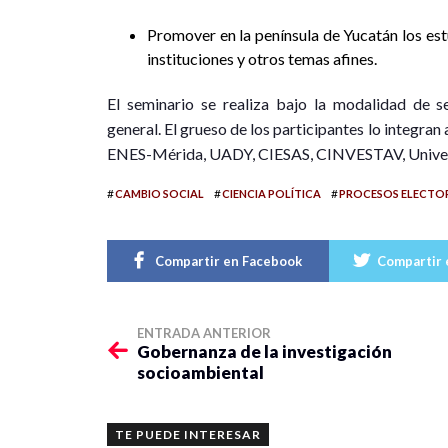
Promover en la península de Yucatán los estu
instituciones y otros temas afines.
El seminario se realiza bajo la modalidad de s
general. El grueso de los participantes lo integra
ENES-Mérida, UADY, CIESAS, CINVESTAV, Univers
#
#
#
CAMBIO SOCIAL
CIENCIA POLÍTICA
PROCESOS ELECTO
Compartir en Facebook
Compartir 
ENTRADA ANTERIOR
Gobernanza de la investigación
socioambiental
TE PUEDE INTERESAR