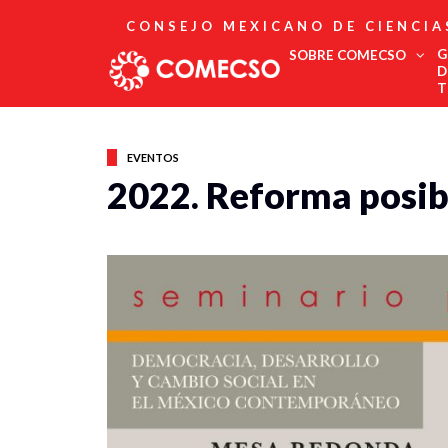
CONSEJO MEXICANO DE CIENCIA
G
SOBRE COMECSO
D
T
Afiliación
Asociados
EVENTOS
Directorio
2022. Reforma posibl
Estatutos
Fundadores
Publicaciones
Comité Editorial
Boletín