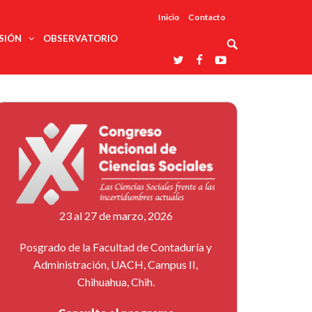
Inicio
Contacto
SIÓN
OBSERVATORIO
Asociaciones
udios
profesionales
onales
Grupos de
Reconoce
arrollo
trabajo
ar
La UDUALC
rcultural
os
A La
Redes
Universidad
cación
temáticas
De México
odología
Laboratorios
tico
En Su 475
as ciencias
Aniversario
nacionales
ales
Entidades
afines
d pública
23 al 27 de marzo, 2026
ajo social
ismo
Posgrado de la Facultad de Contaduría y
Administración, UACH, Campus II,
Chihuahua, Chih.