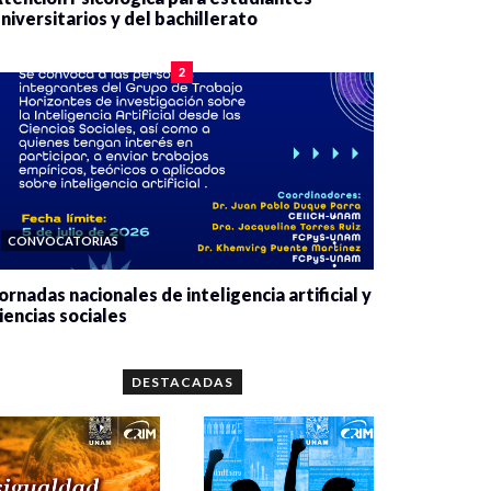
niversitarios y del bachillerato
0 veces compartido
2078 vistas
2
CONVOCATORIAS
ornadas nacionales de inteligencia artificial y
iencias sociales
0 veces compartido
5656 vistas
DESTACADAS