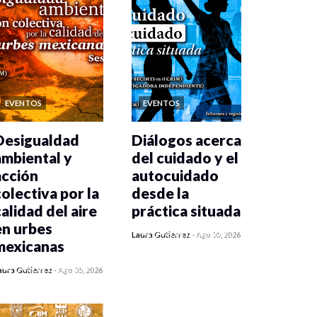
EVENTOS
EVENTOS
Desigualdad
Diálogos acerca
ambiental y
del cuidado y el
acción
autocuidado
colectiva por la
desde la
calidad del aire
práctica situada
en urbes
0 veces compartido
Laura Gutiérrez
-
Ago 05, 2026
mexicanas
402 vistas
0 veces compartido
aura Gutiérrez
-
Ago 05, 2026
400 vistas