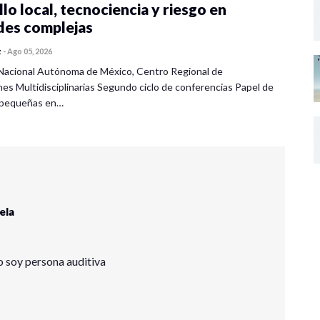
lo local, tecnociencia y riesgo en
des complejas
z
-
Ago 05, 2026
Nacional Autónoma de México, Centro Regional de
nes Multidisciplinarias Segundo ciclo de conferencias Papel de
s pequeñas en…
ela
o soy persona auditiva