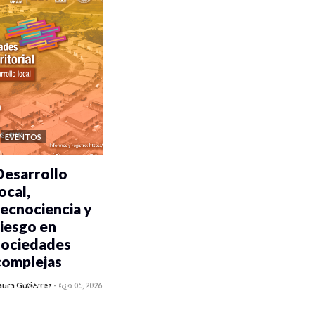
EVENTOS
Desarrollo
ocal,
tecnociencia y
riesgo en
sociedades
complejas
0 veces compartido
aura Gutiérrez
-
Ago 05, 2026
349 vistas