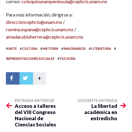
correo:
coloquiounampeninsula@cephcis.unam.mx
Para más información, dirigirse a:
direccioncephcis@unam.mx
/
romina.espana@cephcis.unam.mx
/
amadarubioherrera@cephcis.unam.mx
#
#
#
#
#
#
ARTE
CULTURA
HISTORIA
IMAGINARIOS
LITERATURA
#
REPRESENTACIONES SOCIALES
YUCATÁN
+
ENTRADA ANTERIOR
SIGUIENTE ENTRADA
Acceso a talleres
La libertad
del VIII Congreso
académica en
Nacional de
entredicho
Ciencias Sociales