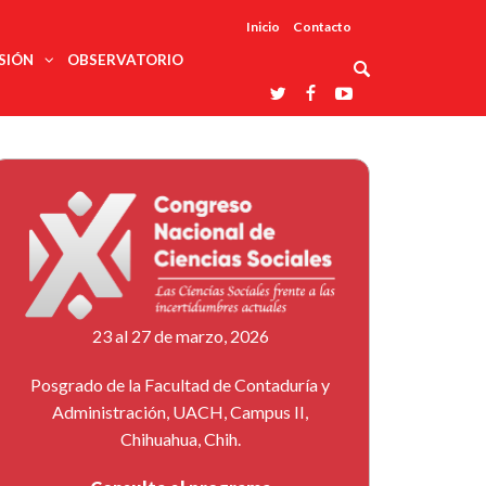
Inicio
Contacto
SIÓN
OBSERVATORIO
Asociaciones
udios
profesionales
onales
Grupos de
Reconoce
arrollo
trabajo
ar
La UDUALC
rcultural
os
A La
Redes
Universidad
cación
temáticas
De México
odología
Laboratorios
tico
En Su 475
as ciencias
Aniversario
nacionales
ales
Entidades
afines
d pública
23 al 27 de marzo, 2026
ajo social
ismo
Posgrado de la Facultad de Contaduría y
Administración, UACH, Campus II,
Chihuahua, Chih.