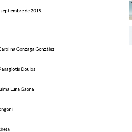
e septiembre de 2019.
 Carolina Gonzaga González
Panagiotis Doulos
Zulma Luna Gaona
ongoni
cheta