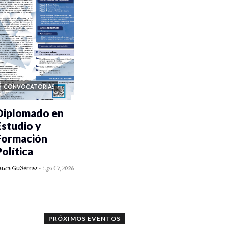
CONVOCATORIAS
Diplomado en
Estudio y
Formación
Política
0 veces compartido
aura Gutiérrez
-
Ago 07, 2026
943 vistas
PRÓXIMOS EVENTOS