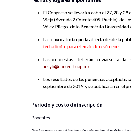
Fechas y lugares importantes
El Congreso se llevará a cabo el 27, 28 y 29
Vieja (Avenida 2 Oriente 409, Puebla), del I
Vélez Pliego” de la Benemérita Universida
La convocatoria queda abierta desde la publ
fecha límite para el envío de resúmenes.
Las propuestas deberán enviarse a la sig
icsyh@correo.buap.mx
Los resultados de las ponencias aceptadas s
septiembre de 2019, y se publicarán en el p
Período y costo de inscripción
Ponentes
Profesores y académicos (nacionales, América Lati