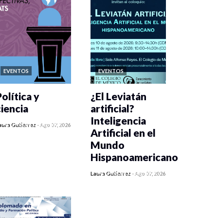
EVENTOS
EVENTOS
olítica y
¿El Leviatán
ciencia
artificial?
Inteligencia
0 veces compartido
aura Gutiérrez
-
Ago 07, 2026
Artificial en el
156 vistas
Mundo
Hispanoamericano
0 veces compartido
Laura Gutiérrez
-
Ago 07, 2026
179 vistas