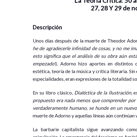
La Teoría Crítica: 50
27, 28 Y 29 de 
Descripción
Unos días después de la muerte de Theodor Ador
he
de
agradecerle
infinidad
de
cosas,
y no me ima
esto significa que el análisis de su obra aún est
empezado
1. Adorno hizo aportes en distintos ca
estética, teoría de la música y crítica literaria. 
especialidades, eran expresiones de la totalidad so
En su libro clásico,
Dialéctica
de
la
Ilustración
, 
propuesto
era
nada
menos
que
comprender
por
verdaderamente
humano,
se
hunde
en
un
nuev
muerte de Adorno y aquellas líneas aún continúan v
La barbarie capitalista sigue avanzando com
aniquilación. La emergencia del fascismo en Améric