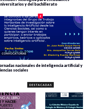
niversitarios y del bachillerato
0 veces compartido
2084 vistas
2
CONVOCATORIAS
ornadas nacionales de inteligencia artificial y
iencias sociales
0 veces compartido
5666 vistas
DESTACADAS