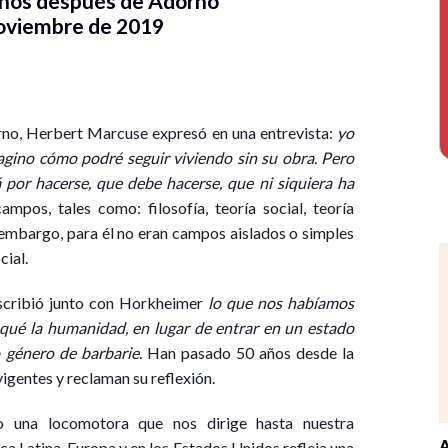
 años después de Adorno
noviembre de 2019
no, Herbert Marcuse expresó en una entrevista:
yo
gino cómo podré seguir viviendo sin su obra. Pero
á por hacerse, que debe hacerse, que ni siquiera ha
mpos, tales como: filosofía, teoría social, teoría
Sin embargo, para él no eran campos aislados o simples
cial.
escribió junto con Horkheimer
lo
que
nos
habíamos
qué
la
humanidad,
en
lugar
de
entrar
en
un
estado
o
género
de
barbarie
. Han pasado 50 años desde la
igentes y reclaman su reflexión.
o una locomotora que nos dirige hasta nuestra
A
a Latina, Europa y en los Estados Unidos refleja una