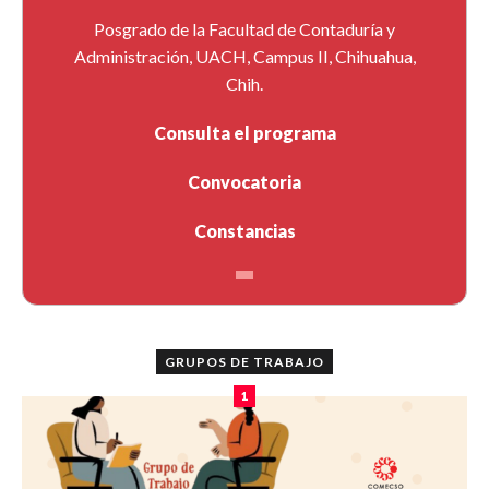
Posgrado de la Facultad de Contaduría y
Administración, UACH, Campus II, Chihuahua,
Chih.
Consulta el programa
Convocatoria
Constancias
GRUPOS DE TRABAJO
1