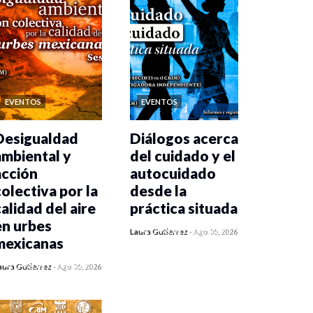
EVENTOS
EVENTOS
Desigualdad
Diálogos acerca
ambiental y
del cuidado y el
acción
autocuidado
colectiva por la
desde la
calidad del aire
práctica situada
en urbes
0 veces compartido
Laura Gutiérrez
-
Ago 05, 2026
mexicanas
87 vistas
0 veces compartido
aura Gutiérrez
-
Ago 05, 2026
92 vistas