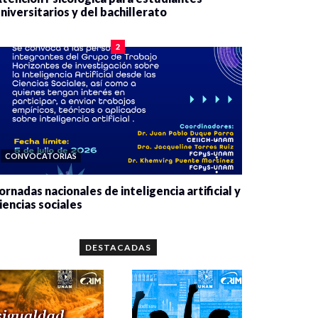
niversitarios y del bachillerato
0 veces compartido
2075 vistas
2
CONVOCATORIAS
ornadas nacionales de inteligencia artificial y
iencias sociales
0 veces compartido
5641 vistas
DESTACADAS