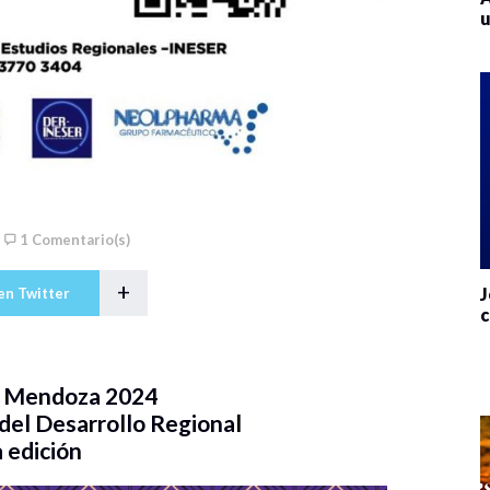
u
1 Comentario(s)
+
J
en Twitter
c
o Mendoza 2024
 del Desarrollo Regional
 edición