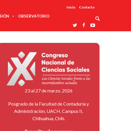
Inicio
Contacto
SIÓN
OBSERVATORIO
Asociaciones
udios
profesionales
onales
Grupos de
Reconoce
arrollo
trabajo
ar
La UDUALC
rcultural
os
A La
Redes
Universidad
cación
temáticas
De México
odología
Laboratorios
tico
En Su 475
as ciencias
Aniversario
nacionales
ales
Entidades
afines
d pública
23 al 27 de marzo, 2026
ajo social
ismo
Posgrado de la Facultad de Contaduría y
Administración, UACH, Campus II,
Chihuahua, Chih.