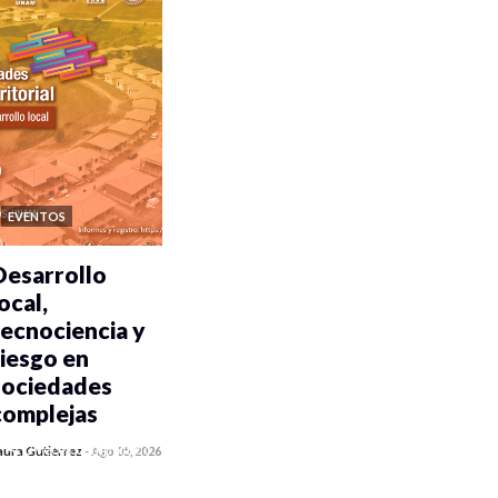
EVENTOS
Desarrollo
ocal,
tecnociencia y
riesgo en
sociedades
complejas
0 veces compartido
aura Gutiérrez
-
Ago 05, 2026
81 vistas